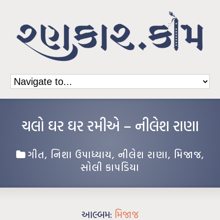
ચલો ઘર ઘર રમીએ – નીલેશ રાણા
ગીત
,
નિશા ઉપાધ્યાય
,
નીલેશ રાણા
,
મિજાજ
,
સોલી કાપડિયા
આલ્બમ:
મિજાજ