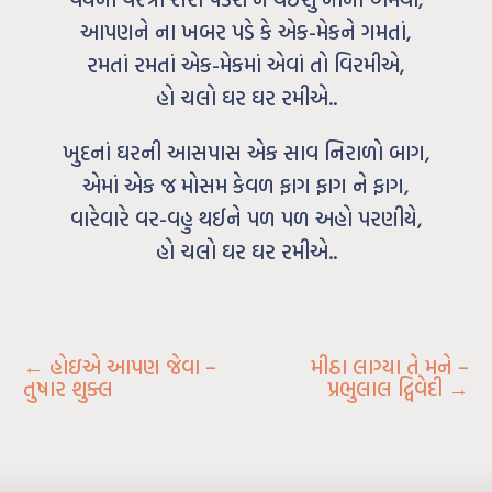
આપણને ના ખબર પડે કે એક-મેકને ગમતાં,
રમતાં રમતાં એક-મેકમાં એવાં તો વિરમીએ,
હો ચલો ઘર ઘર રમીએ..
ખુદનાં ઘરની આસપાસ એક સાવ નિરાળો બાગ,
એમાં એક જ મોસમ કેવળ ફાગ ફાગ ને ફાગ,
વારેવારે વર-વહુ થઈને પળ પળ અહો પરણીયે,
હો ચલો ઘર ઘર રમીએ..
←
હોઇએ આપણ જેવા –
મીઠા લાગ્યા તે મને –
તુષાર શુક્લ
પ્રભુલાલ દ્વિવેદી
→