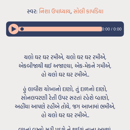
સ્વર:
નિશા ઉપાધ્યાય
,
સોલી કાપડિયા
0:00
/
0:00
ચલો ઘર ઘર રમીએ, ચલો ઘર ઘર રમીએ,
એકબીજાથી થઈ અજાણ્યા, એક-મેકને ગમીએ,
હો ચલો ઘર ઘર રમીએ..
હું લાવીશ ચોખાનો દાણો, તું દાળનો દાણો,
સોનલવરણી રેતી ઉપર સરતાં રહેશે વ્હાણો,
અહીંયા આપણે રહીએ તોયે, જગ આખામાં ભમીએ,
હો ચલો ઘર ઘર રમીએ..
વયનાં વસ્ત્રો સરી પડશે ને થઈશું નાના અમથાં,