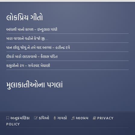
લોકપ્રિય ગીતો
આંધળી માનો કાગળ – ઇન્દુલાલ ગાંધી
મારા વા’લાને વઢીને કે’જો જી…
પાન લીલું જોયું ને તમે યાદ આવ્યાં – હરીન્દ્ર દવે
દીકરો મારો લાડકવાયો – કૈલાસ પંડિત
કસુંબીનો રંગ – ઝવેરચંદ મેઘાણી
મુલાકાતીઓના પગલાં
અનુક્રમણિકા
કવિઓ
ગાયકો
આલ્બમ
PRIVACY
POLICY