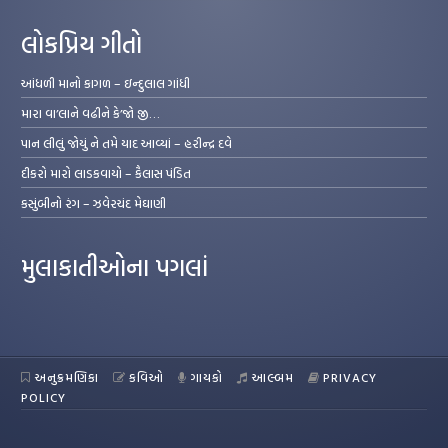
લોકપ્રિય ગીતો
આંધળી માનો કાગળ – ઇન્દુલાલ ગાંધી
મારા વા’લાને વઢીને કે’જો જી…
પાન લીલું જોયું ને તમે યાદ આવ્યાં – હરીન્દ્ર દવે
દીકરો મારો લાડકવાયો – કૈલાસ પંડિત
કસુંબીનો રંગ – ઝવેરચંદ મેઘાણી
મુલાકાતીઓના પગલાં
અનુક્રમણિકા
કવિઓ
ગાયકો
આલ્બમ
PRIVACY
POLICY