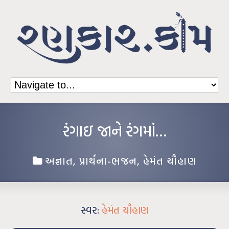
રંગાઇ જાને રંગમાં…
અજ્ઞાત
,
પ્રાર્થના-ભજન
,
હેમંત ચૌહાણ
સ્વર:
હેમંત ચૌહાણ