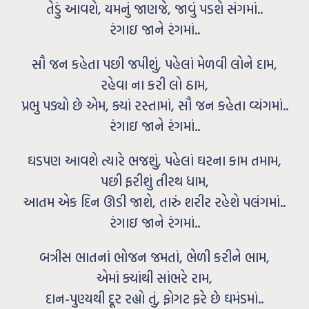
તેડું આવશે, યમનું જાણજે, જાવું પડશે સંગમાં..
રંગાઇ જાને રંગમાં..
સૌ જન કહેતા પછી જપીશું, પહેલાં મેળવી લોને દામ,
રહેવા ના કરી લો ઠામ,
પ્રભુ પડ્યો છે એમ, ક્યાં રસ્તામાં, સૌ જન કહેતા વ્યંગમાં..
રંગાઇ જાને રંગમાં..
ઘડપણ આવશે ત્યારે ભજશું, પહેલાં ઘરના કામ તમામ,
પછી ફરીશું તીરથ ધામ,
આતમ એક દિન ઊડી જાશે, તારું શરીર રહેશે પલંગમાં..
રંગાઇ જાને રંગમાં..
બત્રીસ ભાતનાં ભોજન જમતાં, ભેળી કરીને ભામ,
એમાં ક્યાંથી સાંભરે રામ,
દાન-પુણ્યથી દૂર રહ્યો તું, ફોગટ ફરે છે ઘમંડમાં..