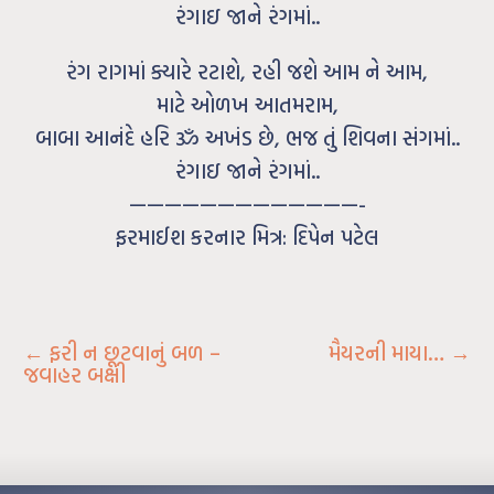
રંગાઇ જાને રંગમાં..
રંગ રાગમાં ક્યારે રટાશે, રહી જશે આમ ને આમ,
માટે ઓળખ આતમરામ,
બાબા આનંદે હરિ ૐ અખંડ છે, ભજ તું શિવના સંગમાં..
રંગાઇ જાને રંગમાં..
—————————————-
ફરમાઈશ કરનાર મિત્ર: દિપેન પટેલ
←
ફરી ન છૂટવાનું બળ –
મૈયરની માયા…
→
જવાહર બક્ષી