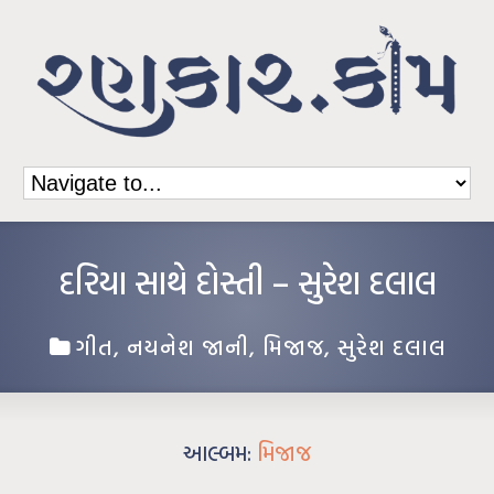
દરિયા સાથે દોસ્તી – સુરેશ દલાલ
ગીત
,
નયનેશ જાની
,
મિજાજ
,
સુરેશ દલાલ
આલ્બમ:
મિજાજ