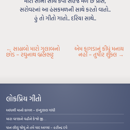
મારો સૌની સાથે કેવો સહજ મળે છે પ્રાસ,
સરોવરનાં આ હંસકમળની સાથે કરતો વાતો..
હું તો ગીતો ગાતો.. દરિયા સાથે..
←
સાહ્યબો મારો ગુલાબનો
એમ કાગડાનું કીધું મનાય
છોડ – રઘુનાથ બ્રહ્મભટ્ટ
નહીં – તુષાર શુક્લ
→
લોકપ્રિય ગીતો
આંધળી માનો કાગળ – ઇન્દુલાલ ગાંધી
મારા વા’લાને વઢીને કે’જો જી…
પાન લીલું જોયું ને તમે યાદ આવ્યાં – હરીન્દ્ર દવે