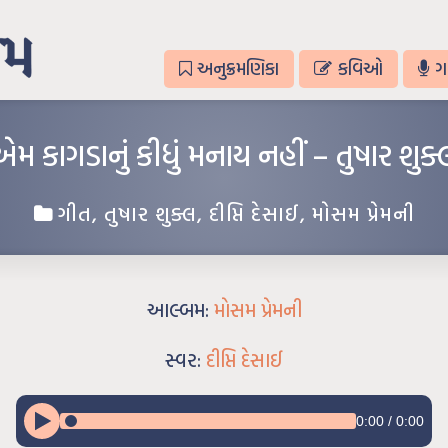
અનુક્રમણિકા
કવિઓ
ગ
એમ કાગડાનું કીધું મનાય નહીં – તુષાર શુક્
ગીત
,
તુષાર શુક્લ
,
દીપ્તિ દેસાઈ
,
મોસમ પ્રેમની
આલ્બમ:
મોસમ પ્રેમની
સ્વર:
દીપ્તિ દેસાઈ
0:00
/
0:00