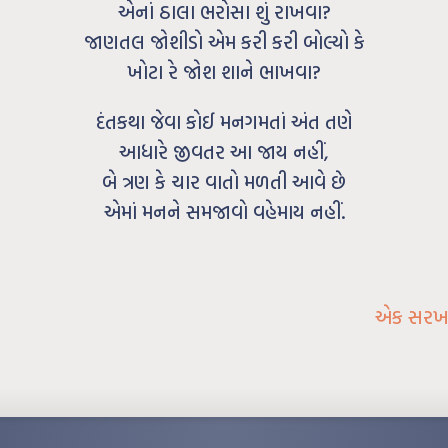
એનાં ઠાલા ભરોસા શું રાખવા?
જાણતલ જોશીડો એમ કરી કરી બોલ્યો કે
ખોટા રે જોશ શાને ભાખવા?
દંતકથા જેવા કોઈ મનગમતાં અંત તણે
આધારે જીવતર આ જાય નહીં,
બે ત્રણ કે ચાર વાતો મળતી આવે છે
એમાં મનને સમજાવો વહેમાય નહીં.
એક સરખા 