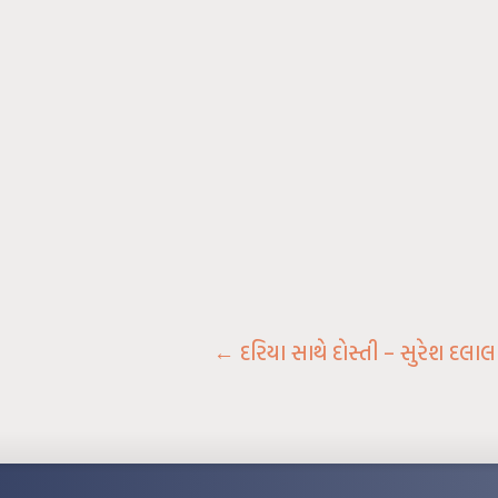
←
દરિયા સાથે દોસ્તી – સુરેશ દલાલ