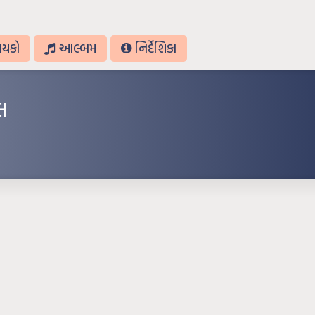
ાયકો
આલ્બમ
નિર્દેશિકા
લ