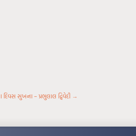
દિવસ સુખના – પ્રભુલાલ દ્વિવેદી
→