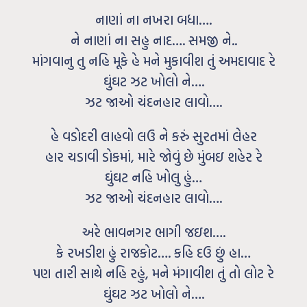
નાણાં ના નખરા બધા….
ને નાણાં ના સહુ નાદ…. સમજી ને..
માંગવાનુ તુ નહિ મૂકે હે મને મુકાવીશ તું અમદાવાદ રે
ઘુંઘટ ઝટ ખોલો ને….
ઝટ જાઓ ચંદનહાર લાવો….
હે વડોદરી લાહવો લઉ ને કરું સુરતમાં લેહર
હાર ચડાવી ડોકમાં, મારે જોવું છે મુંબઇ શહેર રે
ઘુંઘટ નહિ ખોલુ હું…
ઝટ જાઓ ચંદનહાર લાવો….
અરે ભાવનગર ભાગી જઇશ….
કે રખડીશ હું રાજકોટ…. કહિ દઉ છું હા…
પણ તારી સાથે નહિ રહું, મને મંગાવીશ તું તો લોટ રે
ઘુંઘટ ઝટ ખોલો ને….