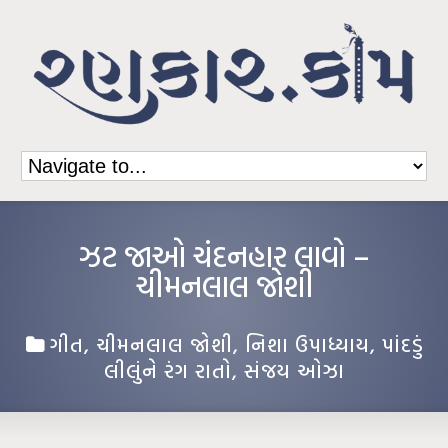
ઝટ જાઓ ચંદનહાર લાવો –
ચીમનલાલ જોશી
ગીત
,
ચીમનલાલ જોશી
,
નિશા ઉપાધ્યાય
,
પાંદડું
લીલુંને રંગ રાતો
,
સંજય ઓઝા