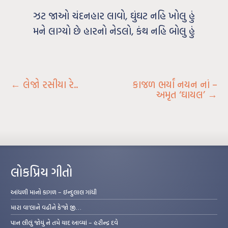
ઝટ જાઓ ચંદનહાર લાવો, ઘુંઘટ નહિ ખોલુ હું
મને લાગ્યો છે હારનો નેડલો, કંથ નહિ બોલુ હું
←
લેજો રસીયા રે..
કાજળ ભર્યાં નયન નાં –
અમૃત ‘ઘાયલ’
→
લોકપ્રિય ગીતો
આંધળી માનો કાગળ – ઇન્દુલાલ ગાંધી
મારા વા’લાને વઢીને કે’જો જી…
પાન લીલું જોયું ને તમે યાદ આવ્યાં – હરીન્દ્ર દવે