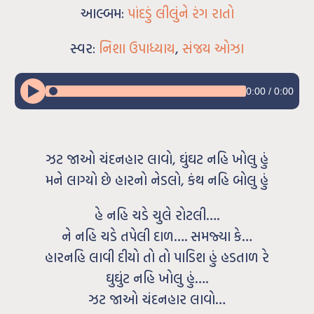
આલ્બમ:
પાંદડું લીલુંને રંગ રાતો
સ્વર:
નિશા ઉપાધ્યાય
,
સંજય ઓઝા
0:00
/
0:00
ઝટ જાઓ ચંદનહાર લાવો, ઘુંઘટ નહિ ખોલુ હું
મને લાગ્યો છે હારનો નેડલો, કંથ નહિ બોલુ હું
હે નહિ ચડે ચુલે રોટલી….
ને નહિ ચડે તપેલી દાળ…. સમજ્યા કે…
હારનહિ લાવી દીયો તો તો પાડિશ હું હડતાળ રે
ઘુઘુંટ નહિ ખોલુ હું….
ઝટ જાઓ ચંદનહાર લાવો…