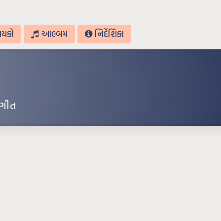
ાયકો
આલ્બમ
નિર્દેશિકા
ગીત