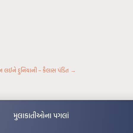
 લઈને દુનિયાની – કૈલાસ પંડિત
→
મુલાકાતીઓના પગલાં