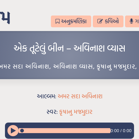
અનુક્રમણિકા
કવિઓ
ગ
એક તૂટેલું બીન – અવિનાશ વ્યાસ
અમર સદા અવિનાશ
,
અવિનાશ વ્યાસ
,
કૃષાનુ મજમુદાર
,
આલ્બમ:
અમર સદા અવિનાશ
સ્વર:
કૃષાનુ મજમુદાર
0:00
/
0:00