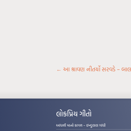
←
આ શ્રાવણ નીતર્યો સરવડે – બાલમુ
લોકપ્રિય ગીતો
આંધળી માનો કાગળ – ઇન્દુલાલ ગાંધી