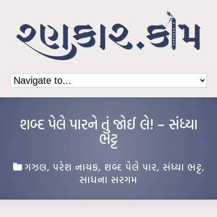
શબ્દ પેલે પારને તું જોઈ લે! – સંધ્યા
ભટ્ટ
ગઝલ
,
પરેશ નાયક
,
શબ્દ પેલે પાર
,
સંધ્યા ભટ્ટ
,
સાધના સરગમ