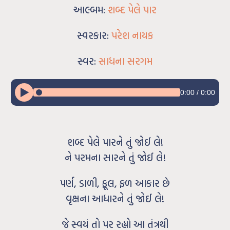
આલ્બમ:
શબ્દ પેલે પાર
સ્વરકાર:
પરેશ નાયક
સ્વર:
સાધના સરગમ
0:00
/
0:00
શબ્દ પેલે પારને તું જોઈ લે!
ને પરમના સારને તું જોઈ લે!
પર્ણ, ડાળી, ફૂલ, ફળ આકાર છે
વૃક્ષના આધારને તું જોઈ લે!
જે સ્વયં તો પર રહ્યો આ તંત્રથી