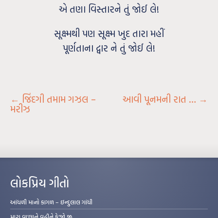
એ તણા વિસ્તારને તું જોઈ લે!
સૂક્ષ્મથી પણ સૂક્ષ્મ ખુદ તારા મહીં
પૂર્ણતાના દ્વાર ને તું જોઈ લે!
←
જિંદગી તમામ ગઝલ –
આવી પૂનમની રાત …
→
મરીઝ
લોકપ્રિય ગીતો
આંધળી માનો કાગળ – ઇન્દુલાલ ગાંધી
મારા વા’લાને વઢીને કે’જો જી…