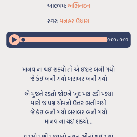
આલ્બમ:
અભિનંદન
સ્વર:
મનહર ઉધાસ
0:00
/
0:00
માનવ ના થઇ શક્યો તો એ ઇશ્વર બની ગયો
જે કંઇ બની ગયો બરાબર બની ગયો
એ મુજને રડતો જોઇને ખુદ પણ રડી પડ્યાં
મારો જ પ્રશ્ન એમનો ઉત્તર બની ગયો
જે કંઇ બની ગયો બરાબર બની ગયો
માનવ ના થઇ શક્યો…
વરસો પછી મળ્યાંતો નયન ભીનાં થઇ ગયાં