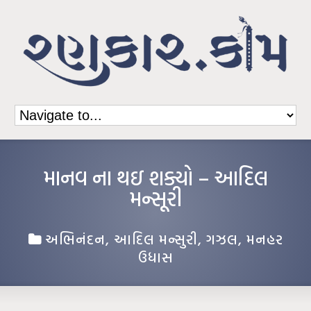
માનવ ના થઇ શક્યો – આદિલ
મન્સૂરી
અભિનંદન
,
આદિલ મન્સુરી
,
ગઝલ
,
મનહર
ઉધાસ