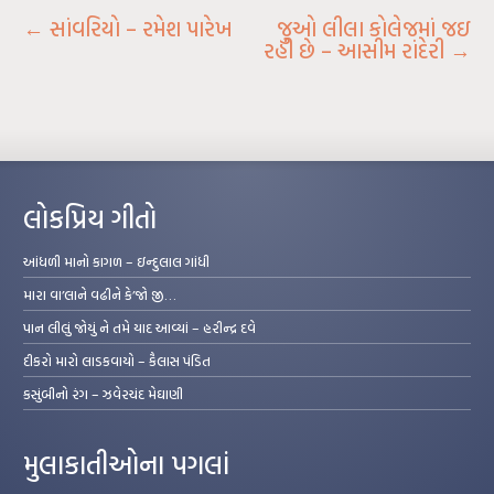
←
સાંવરિયો – રમેશ પારેખ
જુઓ લીલા કોલેજમાં જઇ
રહી છે – આસીમ રાંદેરી
→
લોકપ્રિય ગીતો
આંધળી માનો કાગળ – ઇન્દુલાલ ગાંધી
મારા વા’લાને વઢીને કે’જો જી…
પાન લીલું જોયું ને તમે યાદ આવ્યાં – હરીન્દ્ર દવે
દીકરો મારો લાડકવાયો – કૈલાસ પંડિત
કસુંબીનો રંગ – ઝવેરચંદ મેઘાણી
મુલાકાતીઓના પગલાં