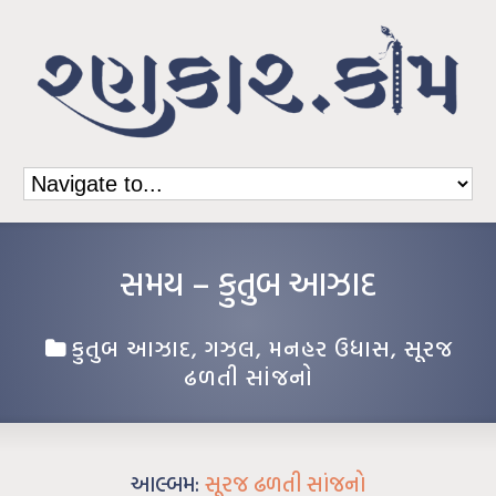
સમય – કુતુબ આઝાદ
કુતુબ આઝાદ
,
ગઝલ
,
મનહર ઉધાસ
,
સૂરજ
ઢળતી સાંજનો
આલ્બમ:
સૂરજ ઢળતી સાંજનો