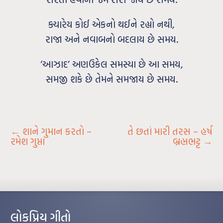
ક્યારેય કોઈ એકનો થઈને રહ્યો નથી,
રાજા અને નવાબનો બદલાય છે સમય.
‘આઝાદ’ અણઉકેલ સમસ્યા છે આ સમય,
સમજી શકે છે તેમને સમજાય છે સમય.
←
શાને ગુમાન કરતો –
તે છતાં મારી તરસ – હર્ષ
રમેશ ગુપ્તા
બ્રહ્મભટ્ટ
→
લોકપ્રિય ગીતો