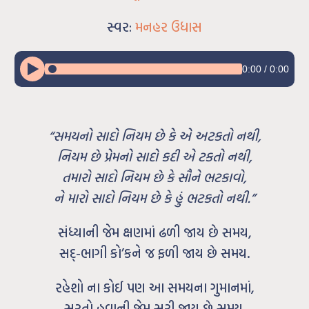
સ્વર:
મનહર ઉધાસ
0:00
/
0:00
“સમયનો સાદો નિયમ છે કે એ અટકતો નથી,
નિયમ છે પ્રેમનો સાદો કદી એ ટકતો નથી,
તમારો સાદો નિયમ છે કે સૌને ભટકાવો,
ને મારો સાદો નિયમ છે કે હું ભટકતો નથી.”
સંધ્યાની જેમ ક્ષણમાં ઢળી જાય છે સમય,
સદ્-ભાગી કો’કને જ ફળી જાય છે સમય.
રહેશો ના કોઈ પણ આ સમયના ગુમાનમાં,
સરતો હવાની જેમ સરી જાય છે સમય.