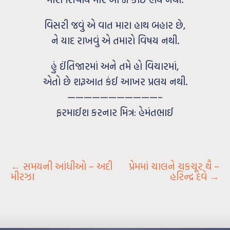
વિસરી જવું એ વાત મારા હાથ બહાર છે,
ને યાદ રાખવું એ તમારો વિષય નથી.
હું ઈંતિજારમાં અને તમે હો વિચારમાં,
એતો છે શરૂઆત કંઈ આખર પ્રલય નથી.
———————————–
ફરમાઈશ કરનાર મિત્ર: હેમંતભાઈ
←
સમયની આંધીઓ – અદી
પ્રેમમાં ચાલને ચકચૂર થૈ –
મીરઝા
હરિન્દ્ર દવે
→