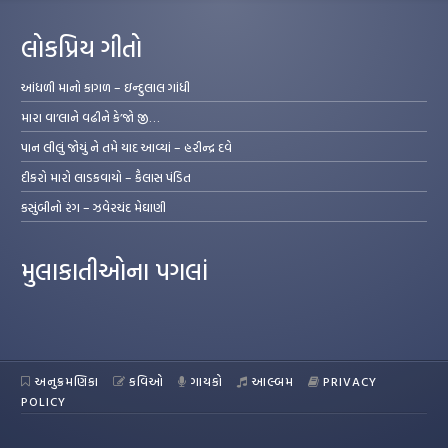
લોકપ્રિય ગીતો
આંધળી માનો કાગળ – ઇન્દુલાલ ગાંધી
મારા વા’લાને વઢીને કે’જો જી…
પાન લીલું જોયું ને તમે યાદ આવ્યાં – હરીન્દ્ર દવે
દીકરો મારો લાડકવાયો – કૈલાસ પંડિત
કસુંબીનો રંગ – ઝવેરચંદ મેઘાણી
મુલાકાતીઓના પગલાં
અનુક્રમણિકા
કવિઓ
ગાયકો
આલ્બમ
PRIVACY
POLICY