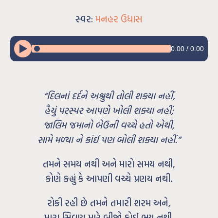
સ્વર:
મનહર ઉધાસ
0:00
/
0:00
“દિલનાં દર્દને અશ્રુથી તોલી શક્યા નહીં,
હૈયું પરસ્પર આપણે ખોલી શક્યા નહીં;
જાલિમ જમાનો બેઉની વચ્ચે હતો એથી,
સામે મળ્યા ને કાંઈ પણ બોલી શક્યા નહીં.”
તમને સમય નથી અને મારો સમય નથી,
કોણે કહ્યું કે આપણી વચ્ચે પ્રણય નથી.
રોકી રહી છે તમને તમારી શરમ અને,
મારા સિવાય મારે બીજો કોઈ ભય નથી.