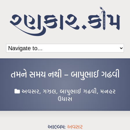
તમને સમય નથી – બાપુભાઈ ગઢવી
અવસર
,
ગઝલ
,
બાપુભાઈ ગઢવી
,
મનહર
ઉધાસ
આલ્બમ:
અવસર