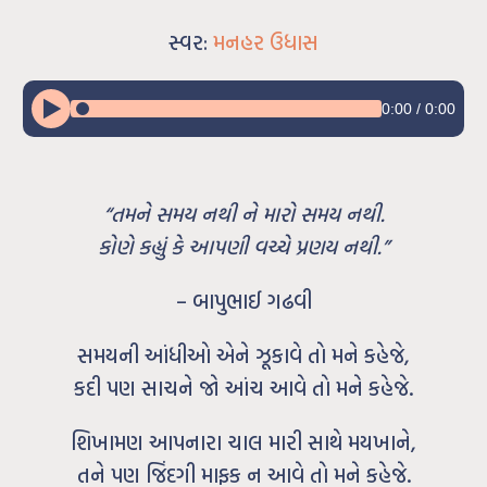
સ્વર:
મનહર ઉધાસ
0:00
/
0:00
“તમને સમય નથી ને મારો સમય નથી.
કોણે કહ્યું કે આપણી વચ્ચે પ્રણય નથી.”
– બાપુભાઈ ગઢવી
સમયની આંધીઓ એને ઝૂકાવે તો મને કહેજે,
કદી પણ સાચને જો આંચ આવે તો મને કહેજે.
શિખામણ આપનારા ચાલ મારી સાથે મયખાને,
તને પણ જિંદગી માફક ન આવે તો મને કહેજે.