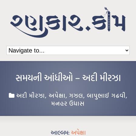
સમયની આંધીઓ – અદી મીરઝા
અદી મીરઝા
,
અપેક્ષા
,
ગઝલ
,
બાપુભાઈ ગઢવી
,
મનહર ઉધાસ
આલ્બમ:
અપેક્ષા