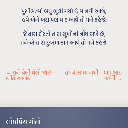
મુસીબતમાં બધું ભૂલી ગયો છે માનવી આજે,
હવે એને ખુદા પણ યાદ આવે તો મને કહેજે.
જે તારા દોસ્તો તારા સુખોની નોંધ રાખે છે,
તને એ તારા દુ:ખમાં કામ આવે તો મને કહેજે.
←
મને ઘેલી ઘેલી જોઈ –
તમને સમય નથી – બાપુભાઈ
કાંતિ અશોક
ગઢવી
→
લોકપ્રિય ગીતો