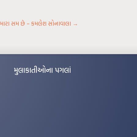
મારા સમ છે – કમલેશ સોનાવાલા
→
મુલાકાતીઓના પગલાં