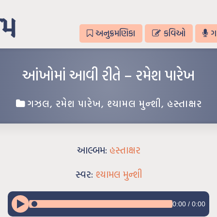
અનુક્રમણિકા
કવિઓ
ગ
આંખોમાં આવી રીતે – રમેશ પારેખ
ગઝલ
,
રમેશ પારેખ
,
શ્યામલ મુન્શી
,
હસ્તાક્ષર
આલ્બમ:
હસ્તાક્ષર
સ્વર:
શ્યામલ મુન્શી
0:00
/
0:00