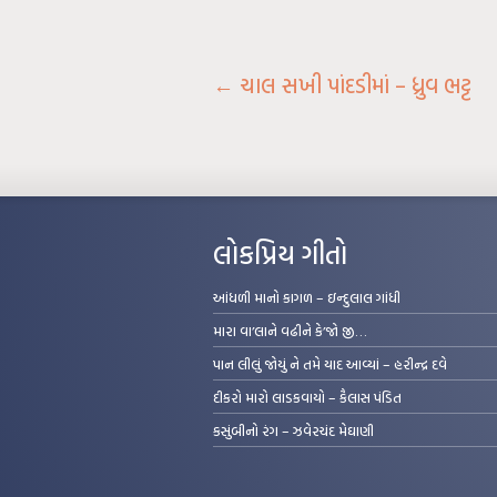
←
ચાલ સખી પાંદડીમાં – ધ્રુવ ભટ્ટ
લોકપ્રિય ગીતો
આંધળી માનો કાગળ – ઇન્દુલાલ ગાંધી
મારા વા’લાને વઢીને કે’જો જી…
પાન લીલું જોયું ને તમે યાદ આવ્યાં – હરીન્દ્ર દવે
દીકરો મારો લાડકવાયો – કૈલાસ પંડિત
કસુંબીનો રંગ – ઝવેરચંદ મેઘાણી