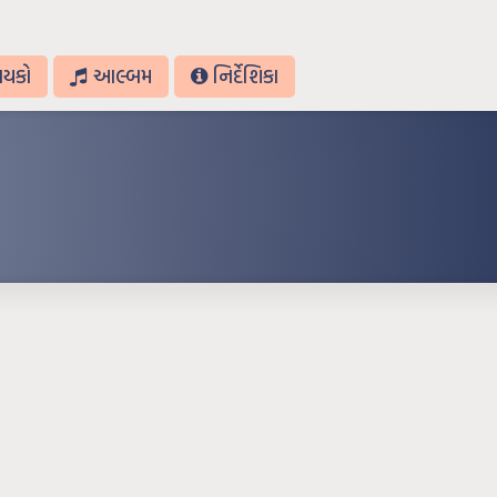
ાયકો
આલ્બમ
નિર્દેશિકા