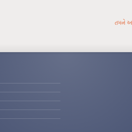
તમને અ