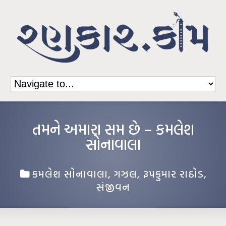
તમને અમારા સમ છે – કમલેશ
સોનાવાલા
કમલેશ સોનાવાલા
,
ગઝલ
,
રૂપકુમાર રાઠોડ
,
સંજીવન