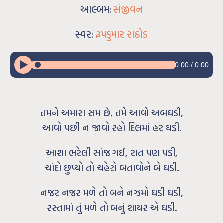
આલ્બમ:
સંજીવન
સ્વર:
રૂપકુમાર રાઠોડ
0:00
/
0:00
તમને અમારા સમ છે, તમે આવો અબઘડી,
આવો પછી ન જાવો રહો દિલમાં હર ઘડી.
આશા ભરેલી સાંજ ગઈ, રાત પણ પડી,
ચાંદો છુપ્યો તો ચહેરો બતાવોને બે ઘડી.
નજર નજર મળે તો બને નઝમો ઘડી ઘડી,
રસ્તામાં તું મળે તો બનું શાયર એ ઘડી.