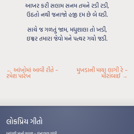
આખર કરી સલામ સનમ તમને રડી રડી,
ઉઠતો નથી જનાજો હજી દમ છે બે ઘડી.
સાચે જ ગળતું જામ, મધુશાલા તો ખડી,
ઇશ્વર તમારા જેવો મને પત્થર ગયો જડી.
←
આંખોમાં આવી રીતે –
મુખડાની માયા લાગી રે –
રમેશ પારેખ
મીરાંબાઈ
→
લોકપ્રિય ગીતો
આંધળી માનો કાગળ – ઇન્દુલાલ ગાંધી