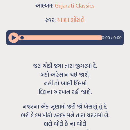
આલ્બમ:
Gujarati Classics
સ્વર:
આશા ભોંસલે
0:00
/
0:00
જરા થોડી જગા તારા જીગરમાં દે,
બડો અહેસાન થઈ જાશે;
નહીં તો ખાલી દિલમાં
દિલના અરમાન રહી જાશે.
નજરના એક ખૂણામાં જરી જો બેસણું તું દે,
ભરી દે દમ મીઠો હરદમ મને તારા ચરણમાં લે.
ભલે બોલે કે ના બોલે