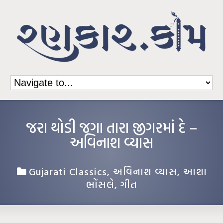
જરા થોડી જગા તારા જીગરમાં દે –
અવિનાશ વ્યાસ
Gujarati Classics
,
અવિનાશ વ્યાસ
,
આશા
ભોંસલે
,
ગીત