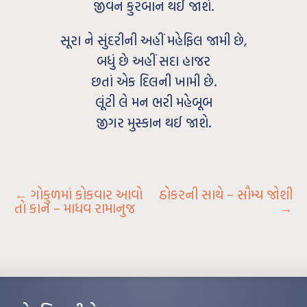
જીવન કુરબાન થઈ જાશે.
સૂરા ને સુંદરીની અહીં મહેફિલ જામી છે,
બધું છે અહીં સદા હાજર
છતાં એક દિલની ખામી છે.
લૂંટી લે મન ભરી મહેબૂબ
જીગર મુસ્કાન થઈ જાશે.
←
ગોકુળમાં કોકવાર આવો
ઠોકરની સાથે – સૌમ્ય જોશી
તો કાન – માધવ રામાનુજ
→