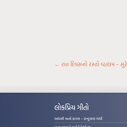
←
રાત દિવસનો રસ્તો વ્હાલમ – સુ
લોકપ્રિય ગીતો
આંધળી માનો કાગળ – ઇન્દુલાલ ગાંધી