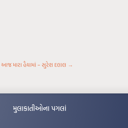
આજ મારા હૈયામાં – સુરેશ દલાલ
→
મુલાકાતીઓના પગલાં