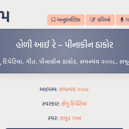
અનુક્રમણિકા
કવિઓ
ગ
હોળી આઈ રે – પીનાકીન ઠાકોર
ેમુ દિવેટિયા
,
ગીત
,
પીનાકીન ઠાકોર
,
સમન્વય ૨૦૦૮
,
સમૂ
આલ્બમ:
સમન્વય ૨૦૦૮
સ્વરકાર:
ક્ષેમુ દિવેટિયા
સ્વર:
સમૂહ ગાન