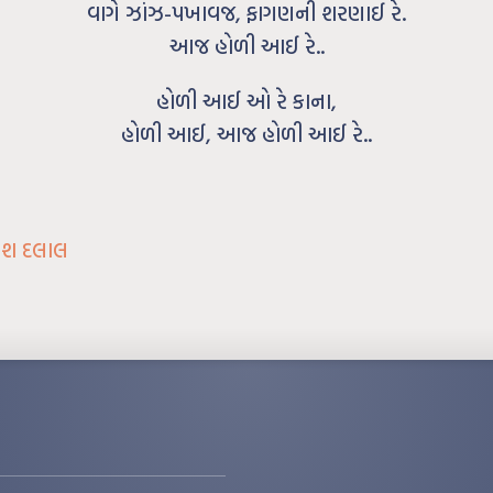
વાગે ઝાંઝ-પખાવજ, ફાગણની શરણાઈ રે.
આજ હોળી આઈ રે..
હોળી આઈ ઓ રે કાના,
હોળી આઈ, આજ હોળી આઈ રે..
રેશ દલાલ