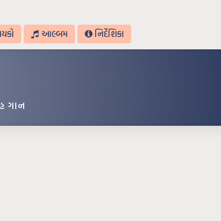
ાયકો
આલ્બમ
નિર્દેશિકા
હ ગાન