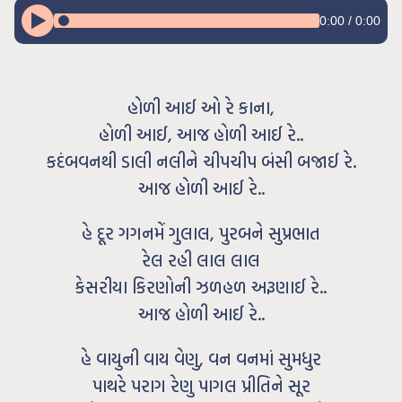
0:00
/
0:00
હોળી આઈ ઓ રે કાના,
હોળી આઈ, આજ હોળી આઈ રે..
કદંબવનથી ડાલી નલીને ચીપચીપ બંસી બજાઈ રે.
આજ હોળી આઈ રે..
હે દૂર ગગનમેં ગુલાલ, પુરબને સુપ્રભાત
રેલ રહી લાલ લાલ
કેસરીયા કિરણોની ઝળહળ અરૂણાઈ રે..
આજ હોળી આઈ રે..
હે વાયુની વાય વેણુ, વન વનમાં સુમધુર
પાથરે પરાગ રેણુ પાગલ પ્રીતિને સૂર