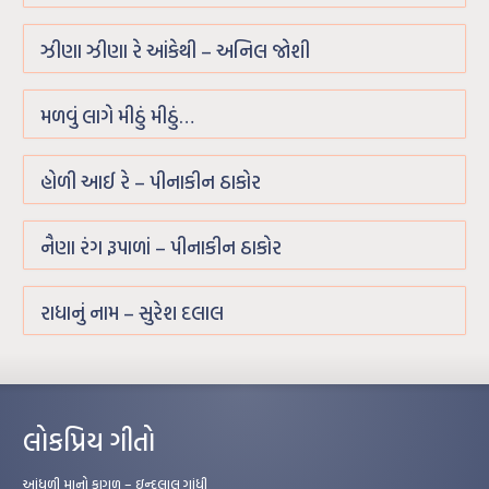
ઝીણા ઝીણા રે આંકેથી – અનિલ જોશી
મળવું લાગે મીઠું મીઠું…
હોળી આઈ રે – પીનાકીન ઠાકોર
નૈણા રંગ રૂપાળાં – પીનાકીન ઠાકોર
રાધાનું નામ – સુરેશ દલાલ
લોકપ્રિય ગીતો
આંધળી માનો કાગળ – ઇન્દુલાલ ગાંધી