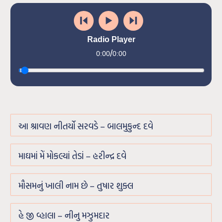
Radio Player
/
0:00
0:00
આ શ્રાવણ નીતર્યો સરવડે – બાલમુકુન્દ દવે
માઘમાં મેં મોકલ્યાં તેડાં – હરીન્દ્ર દવે
મૌસમનું ખાલી નામ છે – તુષાર શુક્લ
હે જી વ્હાલા – નીનુ મઝુમદાર