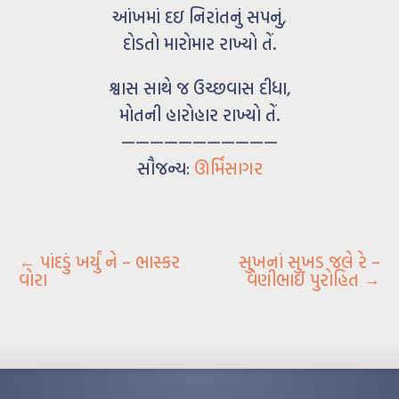
આંખમાં દઇ નિરાંતનું સપનું,
દોડતો મારોમાર રાખ્યો તેં.
શ્વાસ સાથે જ ઉચ્છવાસ દીધા,
મોતની હારોહાર રાખ્યો તેં.
———————————
સૌજન્ય:
ઊર્મિસાગર
←
પાંદડું ખર્યું ને – ભાસ્કર
સુખનાં સુખડ જલે રે –
વોરા
વેણીભાઈ પુરોહિત
→