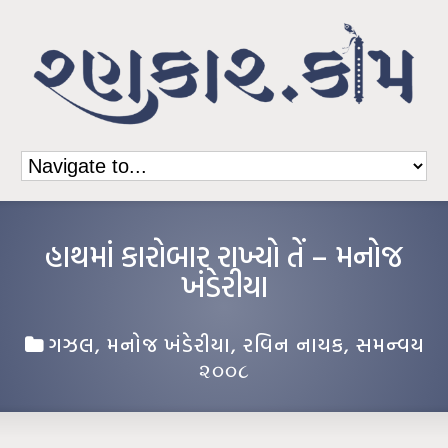
હાથમાં કારોબાર રાખ્યો તેં – મનોજ
ખંડેરીયા
ગઝલ
,
મનોજ ખંડેરીયા
,
રવિન નાયક
,
સમન્વય
૨૦૦૮