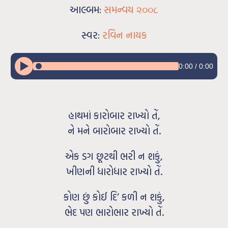
આલ્બમ:
સમન્વય ૨૦૦૮
સ્વર:
રવિન નાયક
0:00
/
0:00
હાથમાં કારોબાર રાખ્યો તેં,
ને મને બારોબાર રાખ્યો તેં.
એક ડગ છૂટથી ભરી ન શકું,
ખીણની ધારોધાર રાખ્યો તેં.
કોણ છું કોઈ દિ’ કળી ન શકું,
ભેદ પણ ભારોભાર રાખ્યો તેં.