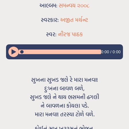
આલ્બમ:
સમન્વય ૨૦૦૮
સ્વરકાર:
અજીત મર્ચન્ટ
સ્વર:
નીરજ પાઠક
0:00
/
0:00
સુખના સુખડ જલે રે મારા મનવા!
દુઃખના બાવળ બળે,
સુખડ જલે ને થાય ભસમની ઢગલી
ને બાવળના કોયલા પડે.
મારા મનવા! તરસ્યા ટોળે વળે.
કોઈનું સુખ ખટરસનું ભોજન,