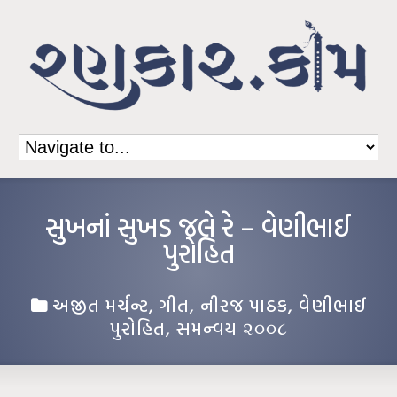
સુખનાં સુખડ જલે રે – વેણીભાઈ
પુરોહિત
અજીત મર્ચન્ટ
,
ગીત
,
નીરજ પાઠક
,
વેણીભાઈ
પુરોહિત
,
સમન્વય ૨૦૦૮