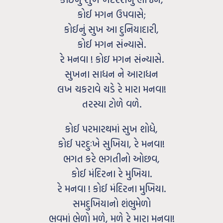
કોઈ મગન ઉપવાસે;
કોઈનું સુખ આ દુનિયાદારી,
કોઈ મગન સંન્યાસે.
રે મનવા ! કોઇ મગન સંન્યાસે.
સુખના સાધન ને આરાધન
લખ ચકરાવે ચડે રે મારા મનવા!
તરસ્યા ટોળે વળે.
કોઈ પરમારથમાં સુખ શોધે,
કોઈ પરદુઃખે સુખિયા, રે મનવા!
ભગત કરે ભગતીનો ઓછવ,
કોઈ મંદિરના રે મુખિયા.
રે મનવા ! કોઈ મંદિરના મુખિયા.
સમદુખિયાનો શંભુમેળો
ભવમાં ભેળો મળે, મળે રે મારા મનવા!