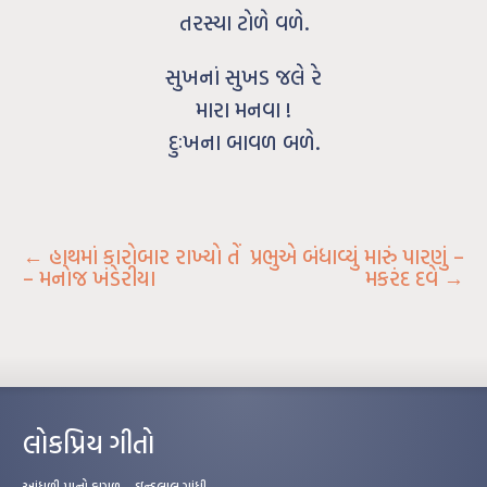
તરસ્યા ટોળે વળે.
સુખનાં સુખડ જલે રે
મારા મનવા !
દુઃખના બાવળ બળે.
←
હાથમાં કારોબાર રાખ્યો તેં
પ્રભુએ બંધાવ્યું મારું પારણું –
– મનોજ ખંડેરીયા
મકરંદ દવે
→
લોકપ્રિય ગીતો
આંધળી માનો કાગળ – ઇન્દુલાલ ગાંધી