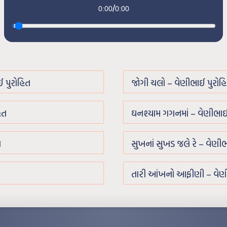
/
0:00
0:00
 પુરોહિત
જોગી ચલો – વેણીભાઈ પુરોહ
િત
ઘનશ્યામ ગગનમાં – વેણીભાઈ
ત
સુખનાં સુખડ જલે રે – વેણીભ
તારી આંખનો આફીણી – વેણી