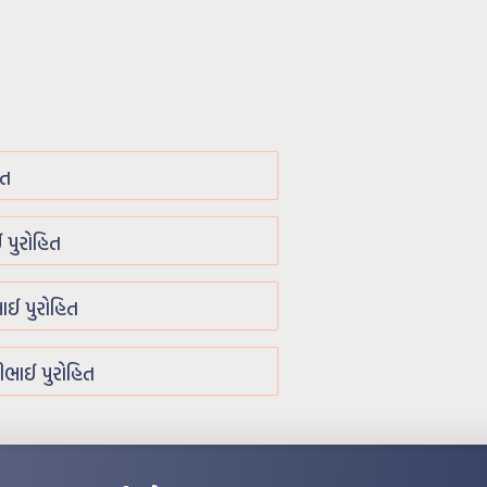
િત
 પુરોહિત
ાઈ પુરોહિત
ભાઈ પુરોહિત