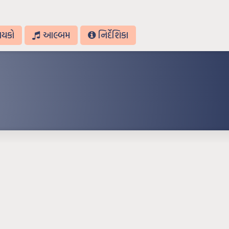
ાયકો
આલ્બમ
નિર્દેશિકા