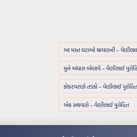
આ મસ્ત ઘટાઓ શ્રાવણની – વેણીભાઈ
મુને અંધારા બોલાવે – વેણીભાઈ પુરોહ
કોકરવરણો તડકો – વેણીભાઈ પુરોહિ
એક સથવારો – વેણીભાઈ પુરોહિત