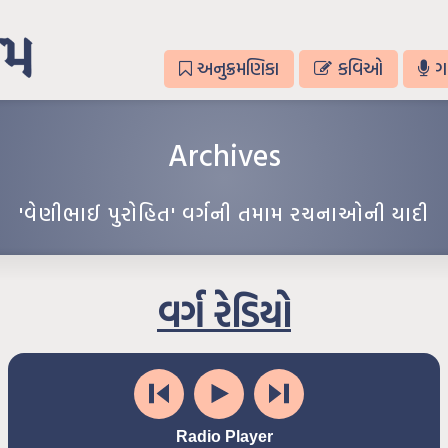
અનુક્રમણિકા
કવિઓ
ગ
Archives
'વેણીભાઈ પુરોહિત' વર્ગની તમામ રચનાઓની યાદી
વર્ગ રેડિયો
Radio Player