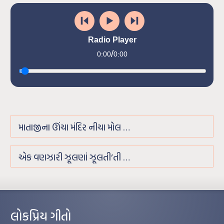
Radio Player
/
0:00
0:00
માતાજીના ઊંચા મંદિર નીચા મોલ …
એક વણઝારી ઝૂલણાં ઝૂલતી’તી …
લોકપ્રિય ગીતો