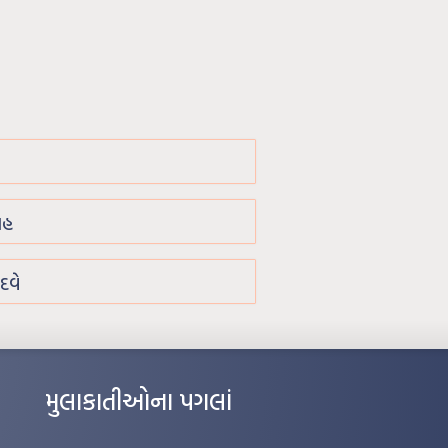
શાહ
 દવે
મુલાકાતીઓના પગલાં