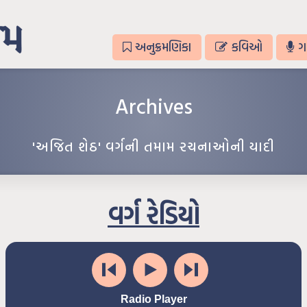
અનુક્રમણિકા
કવિઓ
ગ
Archives
'અજિત શેઠ' વર્ગની તમામ રચનાઓની યાદી
વર્ગ રેડિયો
Radio Player