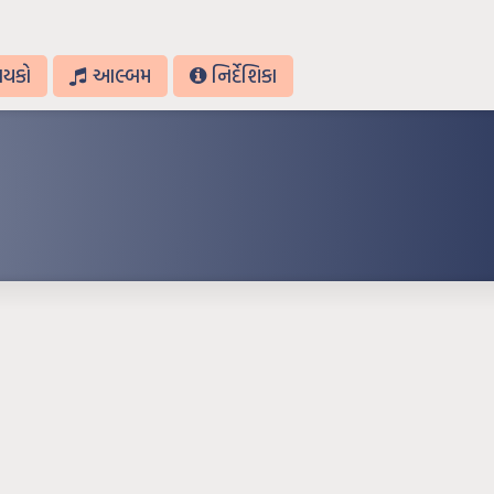
ાયકો
આલ્બમ
નિર્દેશિકા