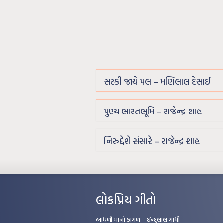
સરકી જાયે પલ – મણિલાલ દેસાઈ
પુણ્ય ભારતભૂમિ – રાજેન્દ્ર શાહ
નિરુદ્દેશે સંસારે – રાજેન્દ્ર શાહ
લોકપ્રિય ગીતો
આંધળી માનો કાગળ – ઇન્દુલાલ ગાંધી