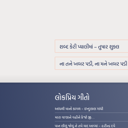
શબ્દ કેરી પ્યાલીમાં – તુષાર શુક્લ
ના તને ખબર પડી, ના મને ખબર પડી –
લોકપ્રિય ગીતો
આંધળી માનો કાગળ – ઇન્દુલાલ ગાંધી
મારા વા’લાને વઢીને કે’જો જી…
પાન લીલું જોયું ને તમે યાદ આવ્યાં – હરીન્દ્ર દવે