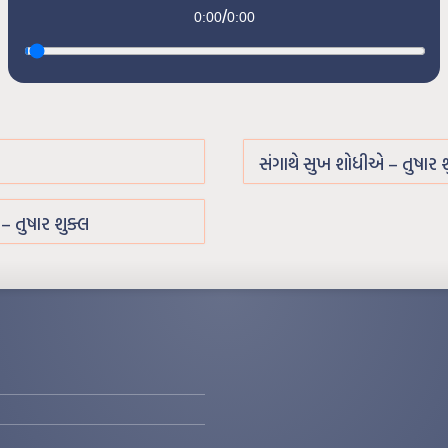
/
0:00
0:00
સંગાથે સુખ શોધીએ – તુષાર શ
 તુષાર શુક્લ