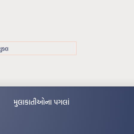
ુક્લ
મુલાકાતીઓના પગલાં