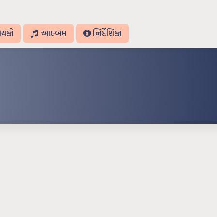
ાયકો
આલ્બમ
નિર્દેશિકા