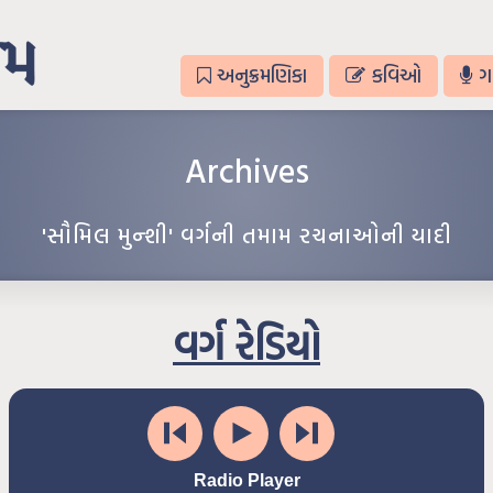
અનુક્રમણિકા
કવિઓ
ગ
Archives
'સૌમિલ મુન્શી' વર્ગની તમામ રચનાઓની યાદી
વર્ગ રેડિયો
Radio Player