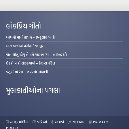
લોકપ્રિય ગીતો
આંધળી માનો કાગળ – ઇન્દુલાલ ગાંધી
મારા વા’લાને વઢીને કે’જો જી…
પાન લીલું જોયું ને તમે યાદ આવ્યાં – હરીન્દ્ર દવે
દીકરો મારો લાડકવાયો – કૈલાસ પંડિત
કસુંબીનો રંગ – ઝવેરચંદ મેઘાણી
મુલાકાતીઓના પગલાં
અનુક્રમણિકા
કવિઓ
ગાયકો
આલ્બમ
PRIVACY
POLICY