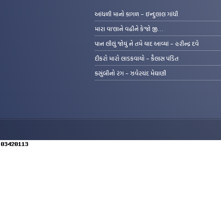
આંધળી માનો કાગળ – ઇન્દુલાલ ગાંધી
મારા વા’લાને વઢીને કે’જો જી…
પાન લીલું જોયું ને તમે યાદ આવ્યાં – હરીન્દ્ર દવે
દીકરો મારો લાડકવાયો – કૈલાસ પંડિત
કસુંબીનો રંગ – ઝવેરચંદ મેઘાણી