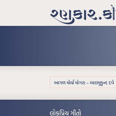
આગળ મોર્યાં મોગરા – બાલમુકુન્દ દવે
લોકપ્રિય ગીતો