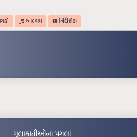
ાયકો
આલ્બમ
નિર્દેશિકા
મુલાકાતીઓના પગલાં