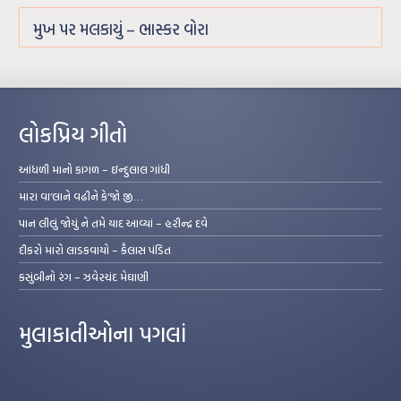
મુખ પર મલકાયું – ભાસ્કર વોરા
લોકપ્રિય ગીતો
આંધળી માનો કાગળ – ઇન્દુલાલ ગાંધી
મારા વા’લાને વઢીને કે’જો જી…
પાન લીલું જોયું ને તમે યાદ આવ્યાં – હરીન્દ્ર દવે
દીકરો મારો લાડકવાયો – કૈલાસ પંડિત
કસુંબીનો રંગ – ઝવેરચંદ મેઘાણી
મુલાકાતીઓના પગલાં