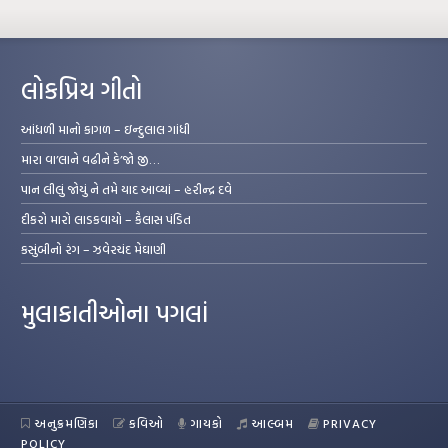
લોકપ્રિય ગીતો
આંધળી માનો કાગળ – ઇન્દુલાલ ગાંધી
મારા વા’લાને વઢીને કે’જો જી…
પાન લીલું જોયું ને તમે યાદ આવ્યાં – હરીન્દ્ર દવે
દીકરો મારો લાડકવાયો – કૈલાસ પંડિત
કસુંબીનો રંગ – ઝવેરચંદ મેઘાણી
મુલાકાતીઓના પગલાં
અનુક્રમણિકા
કવિઓ
ગાયકો
આલ્બમ
PRIVACY
POLICY