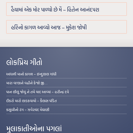
હૈયામાં એક મોર પાળ્યો છે મેં – હિતેન આનંદપરા
હરિનો કાગળ આવ્યો આજ – મુકેશ જોષી
લોકપ્રિય ગીતો
આંધળી માનો કાગળ – ઇન્દુલાલ ગાંધી
મારા વા’લાને વઢીને કે’જો જી…
પાન લીલું જોયું ને તમે યાદ આવ્યાં – હરીન્દ્ર દવે
દીકરો મારો લાડકવાયો – કૈલાસ પંડિત
કસુંબીનો રંગ – ઝવેરચંદ મેઘાણી
મુલાકાતીઓના પગલાં