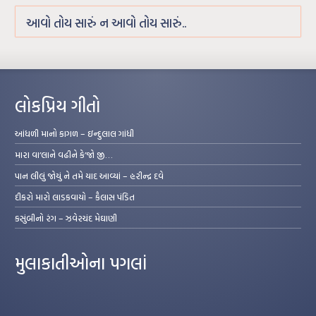
આવો તોય સારું ન આવો તોય સારું..
લોકપ્રિય ગીતો
આંધળી માનો કાગળ – ઇન્દુલાલ ગાંધી
મારા વા’લાને વઢીને કે’જો જી…
પાન લીલું જોયું ને તમે યાદ આવ્યાં – હરીન્દ્ર દવે
દીકરો મારો લાડકવાયો – કૈલાસ પંડિત
કસુંબીનો રંગ – ઝવેરચંદ મેઘાણી
મુલાકાતીઓના પગલાં