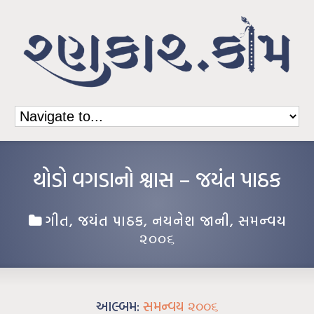
થોડો વગડાનો શ્વાસ – જયંત પાઠક
ગીત
,
જયંત પાઠક
,
નયનેશ જાની
,
સમન્વય
૨૦૦૬
આલ્બમ:
સમન્વય ૨૦૦૬