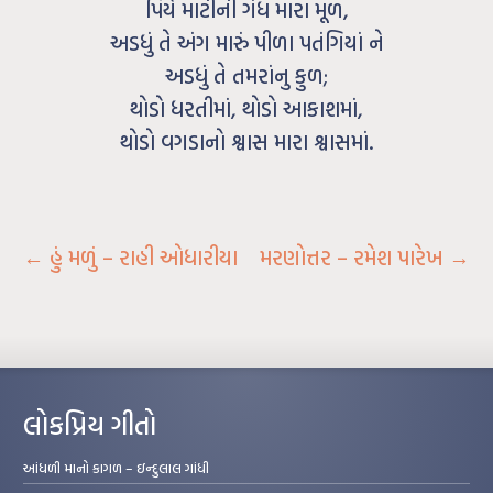
પિયે માટીની ગંધ મારા મૂળ,
અડધું તે અંગ મારું પીળા પતંગિયાં ને
અડધું તે તમરાંનુ કુળ;
થોડો ધરતીમાં, થોડો આકાશમાં,
થોડો વગડાનો શ્વાસ મારા શ્વાસમાં.
←
હું મળું – રાહી ઓધારીયા
મરણોત્તર – રમેશ પારેખ
→
લોકપ્રિય ગીતો
આંધળી માનો કાગળ – ઇન્દુલાલ ગાંધી