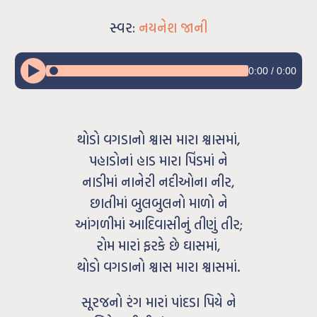
સ્વર:
નયનેશ જાની
0:00
/
0:00
થોડો વગડાનો શ્વાસ મારા શ્વાસમાં,
પહાડોનાં હાડ મારા પિંડમાં ને
નાડીમાં નાનેરી નદીઓના નીર,
છાતીમાં બુલબુલનો માળો ને
આંગળીમાં આદિવાસીનું તીણું તીર;
રોમ મારાં ફરકે છે ઘાસમાં,
થોડો વગડાનો શ્વાસ મારા શ્વાસમાં.
સૂરજનો રંગ મારાં પાંદડા પિયે ને