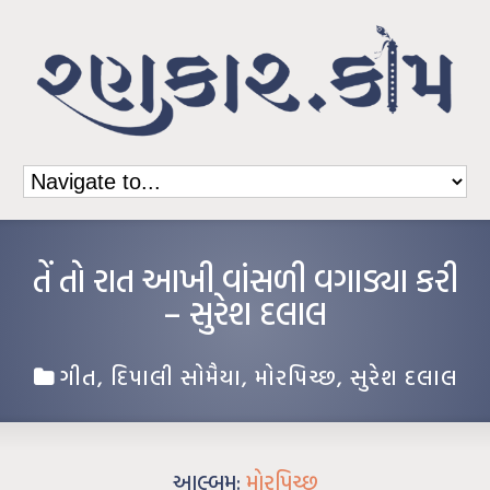
તેં તો રાત આખી વાંસળી વગાડ્યા કરી
– સુરેશ દલાલ
ગીત
,
દિપાલી સોમૈયા
,
મોરપિચ્છ
,
સુરેશ દલાલ
આલ્બમ:
મોરપિચ્છ