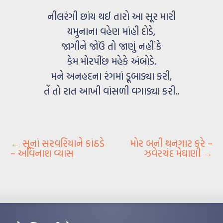
નીલરંગી છાંય થઈ તારો આ સૂર મારી
યમુનાના વહેણ માંહી દોડે,
જાગીને જોઉં તો જાણું નહીં કે
કેમ મોરપીંછ મહેકે અંબોડે.
મને અનહદના રંગમાં ડૂબાડ્યા કરી,
તેં તો રાત આખી વાંસળી વગાડ્યા કરી..
←
સૂનાં સરવરિયાને કાંઠડે
મોર બની થનગાટ કરે –
– અવિનાશ વ્યાસ
ઝવેરચંદ મેઘાણી
→