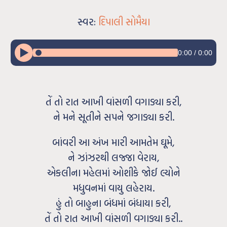
સ્વર:
દિપાલી સોમૈયા
0:00
/
0:00
તેં તો રાત આખી વાંસળી વગાડ્યા કરી,
ને મને સૂતીને સપને જગાડ્યા કરી.
બાંવરી આ અંખ મારી આમતેમ ઘૂમે,
ને ઝાંઝરથી લજ્જા વેરાય,
એકલીના મહેલમાં ઓશીકે જોઈ લ્યોને
મધુવનમાં વાયુ લહેરાય.
હું તો બાહુના બંધમાં બંધાયા કરી,
તેં તો રાત આખી વાંસળી વગાડ્યા કરી..