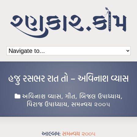
હજુ રસભર રાત તો – અવિનાશ વ્યાસ
અવિનાશ વ્યાસ
,
ગીત
,
બિજલ ઉપાધ્યાય
,
વિરાજ ઉપાધ્યાય
,
સમન્વય ૨૦૦૫
આલ્બમ:
સમન્વય ૨૦૦૫