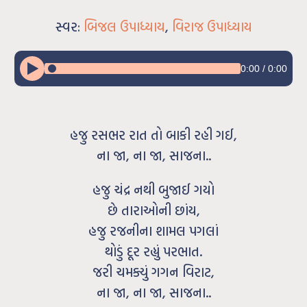
સ્વર:
બિજલ ઉપાધ્યાય
,
વિરાજ ઉપાધ્યાય
0:00
/
0:00
હજુ રસભર રાત તો બાકી રહી ગઈ,
ના જા, ના જા, સાજના..
હજુ ચંદ્ર નથી બુજાઈ ગયો
છે તારાઓની છાંય,
હજુ રજનીના શામલ પગલાં
થોડું દૂર રહ્યું પરભાત.
જરી ચમક્યું ગગન વિરાટ,
ના જા, ના જા, સાજના..