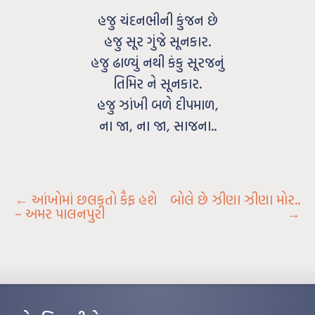
હજુ ચંદનભીની કુંજન છે
હજુ સૂર ગુંજે સૂનકાર.
હજુ ઢાળ્યું નથી કંકુ સૂરજનું
તિમિર ને સૂનકાર.
હજુ ઝાંખી બળે દીપમાળ,
ના જા, ના જા, સાજના..
←
આંખોમાં છલકતો કૈફ હશે
બોલે છે ઝીણા ઝીણા મોર..
– અમર પાલનપુરી
→