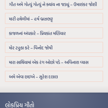
ગીત અમે ગોત્યું ગોત્યું ને ક્યાંય ના જડ્યું – ઉમાશંકર જોશી
મારી હથેળીમાં – હર્ષ બ્રહ્મભટ્ટ
કાજળનાં અંધકારે – પ્રિયકાંત મણિયાર
મોર ટહુકા કરે – વિનોદ જોષી
મારા સાથિયામાં એક રંગ ઓછો પડે – અવિનાશ વ્યાસ
અમે એવા છઇએ – સુરેશ દલાલ
લોકપ્રિય ગીતો