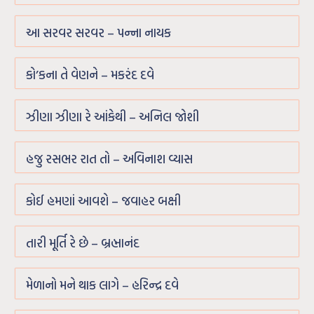
આ સરવર સરવર – પન્ના નાયક
કો’કના તે વેણને – મકરંદ દવે
ઝીણા ઝીણા રે આંકેથી – અનિલ જોશી
હજુ રસભર રાત તો – અવિનાશ વ્યાસ
કોઈ હમણાં આવશે – જવાહર બક્ષી
તારી મૂર્તિ રે છે – બ્રહ્માનંદ
મેળાનો મને થાક લાગે – હરિન્દ્ર દવે