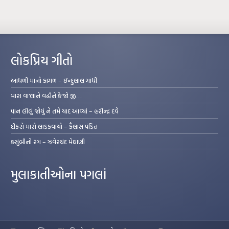
લોકપ્રિય ગીતો
આંધળી માનો કાગળ – ઇન્દુલાલ ગાંધી
મારા વા’લાને વઢીને કે’જો જી…
પાન લીલું જોયું ને તમે યાદ આવ્યાં – હરીન્દ્ર દવે
દીકરો મારો લાડકવાયો – કૈલાસ પંડિત
કસુંબીનો રંગ – ઝવેરચંદ મેઘાણી
મુલાકાતીઓના પગલાં