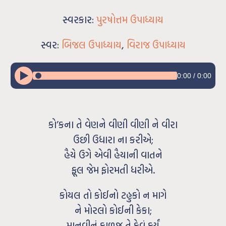
સ્વરકાર:
પુરષોત્તમ ઉપાધ્યાય
સ્વર:
બિજલ ઉપાધ્યાય
,
વિરાજ ઉપાધ્યાય
0:00
/
0:00
કો’કના તે વેણને વીણી વીણી ને વીરા
ઉછી ઉધારા ના કરીએ;
હૈયે ઉગે એવી હૈયાની વાતને
ફૂલ જેમ ફોરમતી ધરીએ.
કોયલ તો કોઈનો ટહુકો ન માગે
ને મોરલો કોઈની કેકા;
માનવીનું કાળજ તે કેવું કર્યું