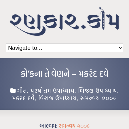
કો’કના તે વેણને – મકરંદ દવે
ગીત
,
પુરષોત્તમ ઉપાધ્યાય
,
બિજલ ઉપાધ્યાય
,
મકરંદ દવે
,
વિરાજ ઉપાધ્યાય
,
સમન્વય ૨૦૦૯
આલ્બમ:
સમન્વય ૨૦૦૯