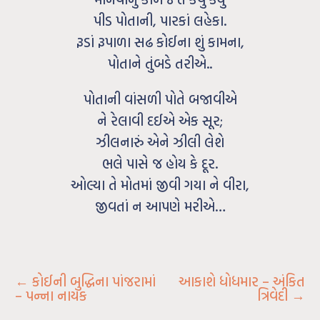
પીડ પોતાની, પારકાં લહેકા.
રૂડાં રૂપાળા સઢ કોઈના શું કામના,
પોતાને તુંબડે તરીએ..
પોતાની વાંસળી પોતે બજાવીએ
ને રેલાવી દઈએ એક સૂર;
ઝીલનારું એને ઝીલી લેશે
ભલે પાસે જ હોય કે દૂર.
ઓલ્યા તે મોતમાં જીવી ગયા ને વીરા,
જીવતાં ન આપણે મરીએ…
←
કોઈની બુદ્ધિના પાંજરામાં
આકાશે ધોધમાર – અંકિત
– પન્ના નાયક
ત્રિવેદી
→