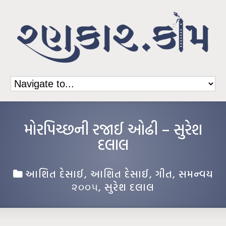
મોરપિચ્છની રજાઈ ઓઢી – સુરેશ
દલાલ
આશિત દેસાઈ
,
આશિત દેસાઈ
,
ગીત
,
સમન્વય
૨૦૦૫
,
સુરેશ દલાલ