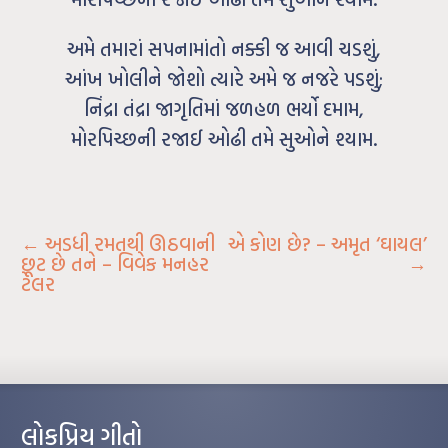
અમે તમારાં સપનામાંતો નક્કી જ આવી ચડશું,
આંખ ખોલીને જોશો ત્યારે અમે જ નજરે પડશું;
નિંદ્રા તંદ્રા જાગૃતિમાં જળહળ ભર્યો દમામ,
મોરપિચ્છની રજાઈ ઓઢી તમે સુઓને શ્યામ.
←
અડધી રમતથી ઊઠવાની
એ કોણ છે? – અમૃત ‘ઘાયલ’
છૂટ છે તને – વિવેક મનહર
→
ટેલર
લોકપ્રિય ગીતો