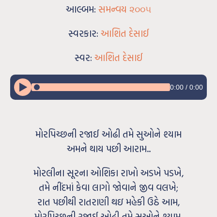
આલ્બમ:
સમન્વય ૨૦૦૫
સ્વરકાર:
આશિત દેસાઈ
સ્વર:
આશિત દેસાઈ
0:00
/
0:00
મોરપિચ્છની રજાઈ ઓઢી તમે સુઓને શ્યામ
અમને થાય પછી આરામ..
મોરલીના સૂરના ઓશિકા રાખો અડખે પડખે,
તમે નીંદમાં કેવા લાગો જોવાને જીવ વલખે;
રાત પછીથી રાતરાણી થઇ મહેકી ઉઠે આમ,
મોરપિચ્છની રજાઈ ઓઢી તમે સુઓને શ્યામ.