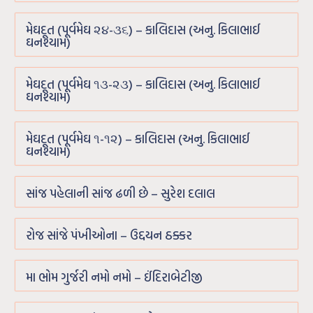
મેઘદૂત (પૂર્વમેઘ ૨૪-૩૬) – કાલિદાસ (અનુ. કિલાભાઈ
ઘનશ્યામ)
મેઘદૂત (પૂર્વમેઘ ૧૩-૨૩) – કાલિદાસ (અનુ. કિલાભાઈ
ઘનશ્યામ)
મેઘદૂત (પૂર્વમેઘ ૧-૧૨) – કાલિદાસ (અનુ. કિલાભાઈ
ઘનશ્યામ)
સાંજ પહેલાની સાંજ ઢળી છે – સુરેશ દલાલ
રોજ સાંજે પંખીઓના – ઉદ્દયન ઠક્કર
મા ભોમ ગુર્જરી નમો નમો – ઈંદિરાબેટીજી