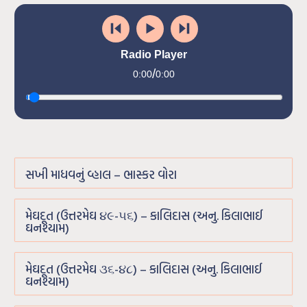
Radio Player
/
0:00
0:00
સખી માધવનું વ્હાલ – ભાસ્કર વોરા
મેઘદૂત (ઉત્તરમેઘ ૪૯-૫૬) – કાલિદાસ (અનુ. કિલાભાઈ
ઘનશ્યામ)
મેઘદૂત (ઉત્તરમેઘ ૩૬-૪૮) – કાલિદાસ (અનુ. કિલાભાઈ
ઘનશ્યામ)