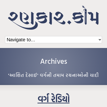
Archives
'આશિત દેસાઈ' વર્ગની તમામ રચનાઓની યાદી
વર્ગ રેડિયો