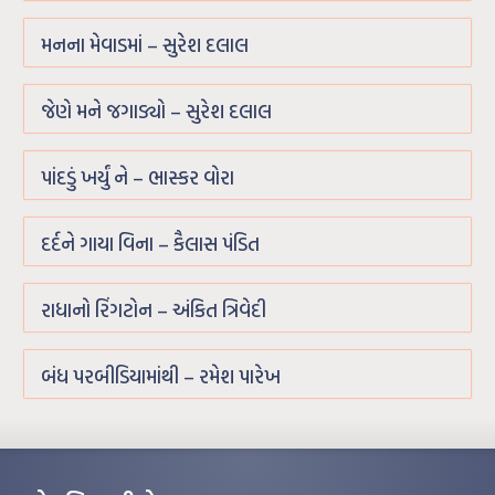
મનના મેવાડમાં – સુરેશ દલાલ
જેણે મને જગાડ્યો – સુરેશ દલાલ
પાંદડું ખર્યું ને – ભાસ્કર વોરા
દર્દને ગાયા વિના – કૈલાસ પંડિત
રાધાનો રિંગટોન – અંકિત ત્રિવેદી
બંધ પરબીડિયામાંથી – રમેશ પારેખ