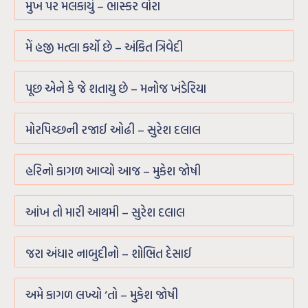
મુખ પર મલકાયું – ભાસ્કર વોરા
મેં હજી મત્લા કર્યો છે – અંકિત ત્રિવેદી
પૂછ એને કે જે શતાયુ છે – મનોજ ખંડેરિયા
મોરપિચ્છની રજાઈ ઓઢી – સુરેશ દલાલ
હરિનો કાગળ આવ્યો આજ – મુકેશ જોષી
આંખ તો મારી આથમી – સુરેશ દલાલ
જરા અંધાર નાબુદીનો – શોભિત દેસાઈ
અમે કાગળ લખ્યો ‘તો – મુકેશ જોષી