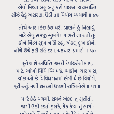
એવી મિથ્યા બહુ બહુ કરી વાંછના ચંચલાક્ષિ!
શીઝે હૈડું અશરણ, ઉંડી હા! વિયોગ વ્યથાથી ॥ ૪૯ ॥
તો’યે આશા કંઇ કંઇ ધરી, પ્રાણને હું નિભાવું,
માટે એવું સમજી સુભગે ! ગાભરી ના થતી તું;
કોને નિત્યે સુખ નભિ રહ્યું, એકલું દુઃખ કોને,
નીચે ઉંચે ફરી રહિ દશા, ચક્રધારા પ્રમાણે ।। ૫૦ ॥
પૂરો થાશે અધિરિ! જલદી દેવઉઠીથી શાપ,
માટે, આંખો મિચિ વિગમજે, બાકીના ચાર માસ;
વાંછાઓ જે વિવિધ મનમાં ભેગી થૈ છે વિયોગે,
પૂરી કર્શું, મળી શરદની ઉજળી રાત્રિઓએ ॥ ૫૧ ॥
મા’રે કંઠે વળગી, શયને એકદા તું સુતીતી,
જાગી ઉઠી રડતી ડુસકે, કૈક કે’વા તું લાગી;