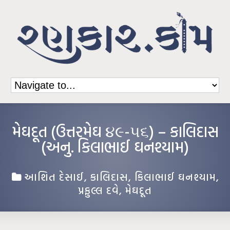
મેઘદૂત (ઉત્તરમેઘ ૪૯-૫૬) – કાલિદાસ
(અનુ. કિલાભાઈ ઘનશ્યામ)
આશિત દેસાઈ
,
કાલિદાસ
,
કિલાભાઈ ઘનશ્યામ
,
પ્રફુલ્લ દવે
,
મેઘદૂત