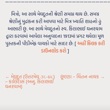
——————————————————————————
મિત્રો, આ સાથે મેઘદૂતની શ્રેણી સમાપ્ત થાય છે. સમગ્ર
શ્રેણીનું મુદ્રાંકન કરી આપવા માટે મિત્ર ખ્યાતિ શાહનો હું
આભારી છું. આ સાથે મેઘદૂતનો સ્વ. કિલાભાઈ ઘનશ્યામ
દ્વારા કરવામાં આવેલા અનુવાદના 1913માં પ્રગટ થયેલા મૂળ
પુસ્તકની પીડીએફ વાચકો માટે સાદર છે: [
અહીં કિલક કરી
ડાઉનલોડ કરો
]
←
મેઘદૂત (ઉત્તરમેઘ ૩૬-૪૮)
છૂંદણા – ચિંતન નાયક
→
– કાલિદાસ (અનુ. કિલાભાઈ
ઘનશ્યામ)