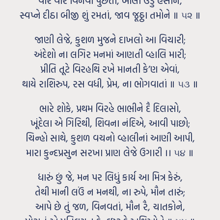
વારે વારે વિનવી પુછતાં, બોલી ઉંડું હસીને,
સ્વપ્ને દીઠા બીજી શું રમતાં, જાવ જૂઠ્ઠા તમોને ॥ ૫૨ ॥
જાણી લેજે, કુશળ મુજને દાખલો આ વિચારી;
અંદેશો ના લગિર મનમાં આણતી વ્હાલિ મારી;
પ્રીતિ તૂટે વિરહથિ રખે માનતી કે’ણ એવાં,
થાયે રાશિરુપ, રસ વધી, પ્રેમ, ના ભોગવાતાં ॥ ૫૩ ॥
ભારે શોકે, પ્રથમ વિરહે ભાભીને દૈ દિલાસો,
ખૂંદેલા એ ગિરિથી, શિવના નંદિએ, આવી પાછો;
ચિન્હો સાથે, કુશળ વચનો વ્હાલીનાં આણી આપી,
મારા કુન્દપ્રસુન સરખા પ્રાણ લેજે ઉગારી ।। ૫૪ ॥
ધારું છું જે, મન પર લિધું કાર્ય આ મિત્ર કેરું,
તેથી માની લઉં ન મનથી, ના રુપે, મૌન તારું;
આપે છે તું જળ, વિનવતાં, મૌન રૈ, ચાતકોને,