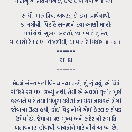
મોટાનું એ પ્રતિવચન કે, ઇષ્ટ દે અથિઓને ॥ ૫૫ ॥
સાધી, મારું પ્રિય, અઘટતું છે છતાં પ્રાર્થનાથી,
કાં મત્રીથી, વિરહિ સમજીને દયા આણી મા’રી;
વર્ષાશ્રીથી સુભગ બનતો, જા ગમે તે તું દેશ,
મા થાશો રે ! ક્ષણ વિજળીથી, આમ તારે વિયોગ ॥ ૫૬ ॥
======
સમાપ્ત
======
મેઘને સંદેશ કહી વિદાય કર્યા પછી, શું શું થયું, એ વિષે
કવિએ કંઈ પણ લખ્યું નથી, તેથી એ સઘળો વૃત્તાંત પૂર્ણ
કરવાને માટે તથા વિખુટાં થયેલાં નાયિકા નાયકને ભેગાં
જોવાના ઉત્સાહથી, કોઈ વિદ્વાનોએ એમાં કેટલાંક ક્ષેપક
ઉમેર્યા છે, જેમાંના ત્રણ મુખ્ય અને સંદેશની સમાપ્તિ
બતાવનારા હોવાથી, વાચકોને માટે નીચે આપ્યા છે.