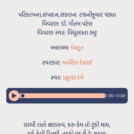
પરિકલ્પના,સંપાદન,સંકલન: રજનીકુમાર પંડ્યા
વિવરણ: ડૉ. ગૌતમ પટેલ
વિવરણ સ્વર: વિદ્યુલ્લતા ભટ્ટ
આલ્બમ:
મેઘદૂત
સ્વરકાર:
આશિત દેસાઈ
સ્વર:
પ્રફુલ્લ દવે
0:00
/
0:00
લાંબી રાતો ક્ષણરુપ, કરુ કેમ તો ટુંકી થાય,
દાડે કેવી રિતથી, તડકો મંદ થૈ રે’ સદાય;