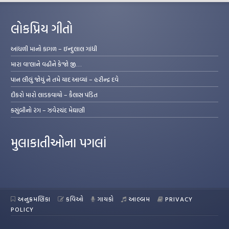
લોકપ્રિય ગીતો
આંધળી માનો કાગળ – ઇન્દુલાલ ગાંધી
મારા વા’લાને વઢીને કે’જો જી…
પાન લીલું જોયું ને તમે યાદ આવ્યાં – હરીન્દ્ર દવે
દીકરો મારો લાડકવાયો – કૈલાસ પંડિત
કસુંબીનો રંગ – ઝવેરચંદ મેઘાણી
મુલાકાતીઓના પગલાં
અનુક્રમણિકા
કવિઓ
ગાયકો
આલ્બમ
PRIVACY
POLICY