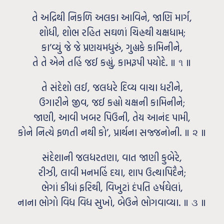
તે અદ્રિથી નિકળિ અલકા આવિને, જાણિ માર્ગ,
શોધી, શોભ રહિત સઘળાં ચિહ્નથી યક્ષધામ;
કા’વ્યું જે જે પ્રણયમધુરું, ગુહ્યકે કામિનીને,
તે તે એને તહિં જઈ કહ્યું, કામરૂપી પયોદે. ॥ ૧ ॥
તે સંદેશો લઈ, જલધરે દિવ્ય વાચા ધરીને,
ઉગારીને જીવ, જઈ કહ્યો યક્ષની કામિનીને;
જાણી, આવી ખબર પિઉની, તેય આનંદ પામી,
કોને નિત્યે ફળતી નથી કો’, પ્રાર્થના સજ્જનોની. ॥ ૨ ॥
સંદેશાની જલધરતણા, વાત જાણી કુબેરે,
રીઝી, લાવી મનમહિં દયા, શાપ ઉત્થાપિદૈને;
ભેગાં કીધાં ફરિથી, વિખુટાં દંપતિ હર્ષઘેલાં,
નાના ભોગો વિધ વિધ સુખો, બેઉને ભોગવાવ્યા. ॥ ૩ ॥