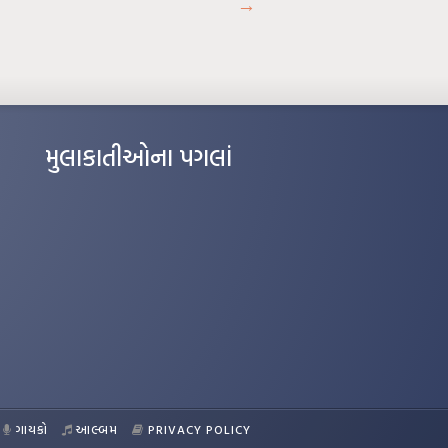
→
મુલાકાતીઓના પગલાં
ગાયકો
આલ્બમ
PRIVACY POLICY