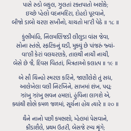
પાસે રુડો બકુલ, ઝુલતાં રક્તપાતો અશોકે;
ઇચ્છે પ્‍હેલો વદનમદિરા, દોહદો પૂરવાને,
બીજો ડાબો ચરણ સખીનો, યાચતો મા’રી પેઠે ॥ ૧૮ ॥
કુંભીમાંહિ, નિલમણિજડી લીલુડા વાંસ જેવા,
સોના સ્તંભે, સ્ફટિકનું ઘડી, મુક્યું છે પાંજરું જ્યાં-
વા’લી કેરાં વલયરણકે, તાલથી નાચી નાચી,
બેસે છે જૈ, દિવસ વિતતાં, મિત્રતાઓ કલાત્પ ॥ ૧૯ ॥
એ સૌ ચિન્હો સ્મરણ કરિને, જાણીલેશે તું સદ્ય,
આલેખેલા વલી નિરખિને, સાખમાં શંખ, પદ્મ;
ઝાંખુ ઝાંખુ ભવન હમણાં, હુંવિના લાગશે એ,
ક્યાંથી શોભે કમળ જળમાં, સૂર્યના હોય ત્યારે ॥ ૨૦ ॥
થૈને નાનો પછી કમભશો, મ્હેલમાં પેસવાને,
ક્રીડાશૈલે, પ્રથમ ઉતરી, બેસજે રમ્ય શૃંગે;