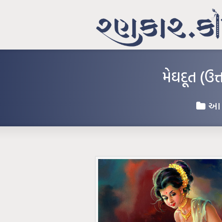
મેઘદૂત (ઉ
આશ