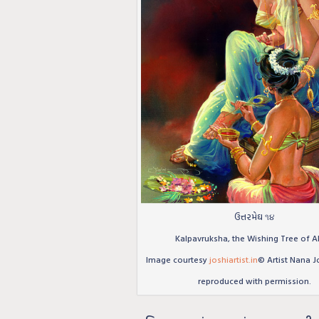
ઉત્તરમેઘ ૧૪
Kalpavruksha, the Wishing Tree of A
Image courtesy
joshiartist.in
© Artist Nana J
reproduced with permission.