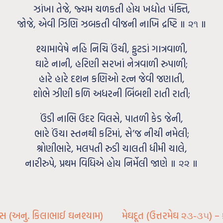
ઝાંખા તેજે, જ્યમ ચળકતી હોય ખદ્યોત પંક્તિ,
જોજે, એવી ઝિણિ ઝબકતી વીજની નાખિ દ્રષ્ટિ ॥ ૨૧ ॥
શ્યામાવેષે નહિ નિચિ ઉંચી, ફુટડાં ગાત્રવાળી,
ઘાટે નાની, હરિણી સરખાં નેત્રવાળી રુપાળી;
હારે હારે દશન કણિઓ રત્ન જેવી જણાતી,
શોભે ઝીણી કળિ અધરની બિંબશી રાતી રાતી;
ઉંડી નાભિ ઉદર વિલસે, પાતળી કેડ જેની,
ભારે ઉંચા સ્તનથી કટિમાં, સે’જ નીચી નમેલી;
શ્રોણીભારે, મલપતી રુડી ચાલતી ધીમી ચાલે,
નારીરુપે, પ્રથમ વિધિએ હોય નિર્મેલી જાણે ॥ ૨૨ ॥
દાસ (અનુ. કિલાભાઈ ઘનશ્યામ)
મેઘદૂત (ઉત્તરમેઘ ૨૩-૩૫) 