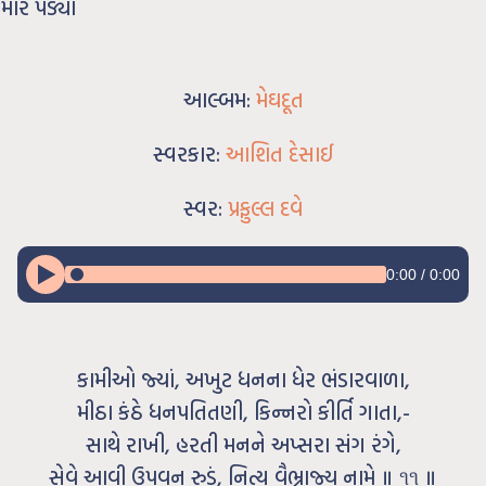
ાર પંડ્યા
આલ્બમ:
મેઘદૂત
સ્વરકાર:
આશિત દેસાઈ
સ્વર:
પ્રફુલ્લ દવે
0:00
/
0:00
કામીઓ જ્યાં, અખુટ ધનના ધેર ભંડારવાળા,
મીઠા કંઠે ધનપતિતણી, કિન્નરો કીર્તિ ગાતા,-
સાથે રાખી, હરતી મનને અપ્સરા સંગ રંગે,
સેવે આવી ઉપવન રુડું, નિત્ય વૈભ્રાજ્ય નામે ॥ ૧૧ ॥