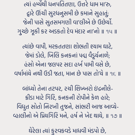
ત્યાં હર્મ્યેથી ધનપતિતણા, ઉત્તરે ધામ મા’રુ,
દ્વારે ઊંચી સુરધનુસમી છે કમાને સુહાતું;
જેની પાસે સુતસમગણી વા’લીએ છે ઉછેર્યો.
ગુ્ચ્છે ઝૂકી કર અડકતો દેવ મંદાર ના’નો ॥ ૧૫ ॥
ત્યાંછે વાપી, મરકતતણા શોભતી શ્યામ ઘાટે,
જેમાં ડોલે, ખિલિ કનકનાં પદ્મ વૈડૂર્યનાળે;
હંસો એના જલપર સદા હર્ખ પામી વસે છે,
વર્ષામાંયે નથી ઉડી જતા, માન છે પાસ તો’યે ॥ ૧૬ ॥
બાંધ્યો તેના તટપર, રચી શિખ્ખરો ઇંદ્રનીલે-
ક્રીડા માટે ગિરિ, કનકની રોપીને કેળ હારે;
વિદ્યુત સોતો નિરખી તુજને, સાંભરી આજ આવ્યે-
વ્હાલીનો એ પ્રિયગિરિ મને, હર્ષ ને ખેદ થાયે, ॥ ૧૭ ॥
ઘેરેલા ત્યાં કુરવકવડે માધવી મંડપો છે,