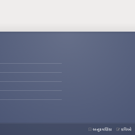
અનુક્રમણિકા
કવિઓ