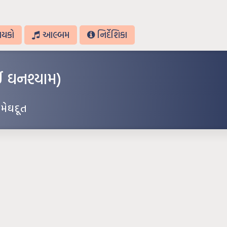
ાયકો
આલ્બમ
નિર્દેશિકા
ઈ ઘનશ્યામ)
,
મેઘદૂત