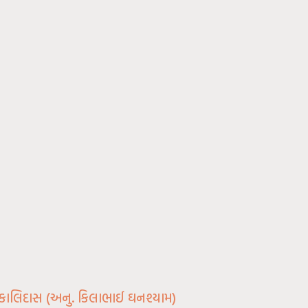
– કાલિદાસ (અનુ. કિલાભાઈ ઘનશ્યામ)