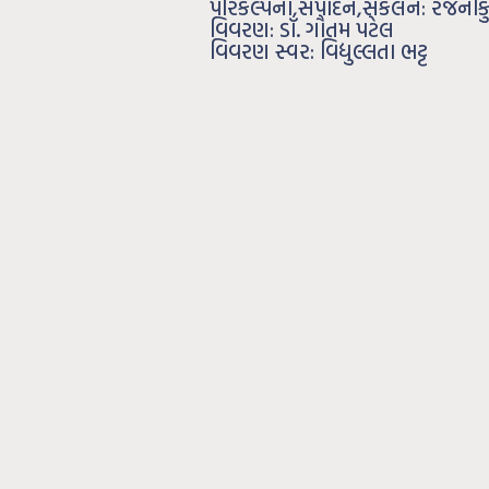
પરિકલ્પના,સંપાદન,સંકલન: રજનીકુમ
વિવરણ: ડૉ. ગૌતમ પટેલ
વિવરણ સ્વર: વિદ્યુલ્લતા ભટ્ટ