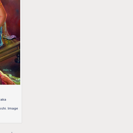
laka
oshi. Image