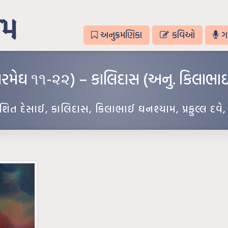
અનુક્રમણિકા
કવિઓ
ગ
ત્તરમેઘ ૧૧-૨૨) – કાલિદાસ (અનુ. કિલાભા
િત દેસાઈ
,
કાલિદાસ
,
કિલાભાઈ ઘનશ્યામ
,
પ્રફુલ્લ દવે