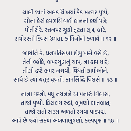
ચાલી જાતાં અલકથિ ખર્યાં કૈંક મન્દાર પુષ્પે,
સોના કેરાં કમળથિ વળી કાનનાં કર્ણ પત્રે;
મોતીસેરે, સ્તનપર ઝુકી તૂટતાં સૂત્ર, હારે,
રાત્રીરસ્તો દિવસ ઉગતાં, કામિનીનો કળાયે ॥ ૧૨ ॥
જાણીને કે, ધનપતિસખા શંભુ પાસે વસે છે,
તેની બ્‍હીકે, ભ્રમરગુણનું ચાપ, ના કામ ધારે;
તીણી દ્રષ્ટે ભમર નચવી, વિંધતી કામીઓને,
સાધે છે ત્યાં ચતુર યુવતી, કામસિદ્ધિ વિલસે ॥ ૧૩ ॥
નાના વસ્ત્રો, મધુ નયનને આપનારું વિલાસ,
તાજાં પુષ્પો, કિસલય રુડાં, ભૂષણો ભાતભાત;
તાજો રાતો સરસ અળતો રંગવા પાદપદ્મ,
આપે છે જ્યાં સકળ અબળાભૂષણો, કલ્પવૃક્ષ ॥ ૧૪ ॥