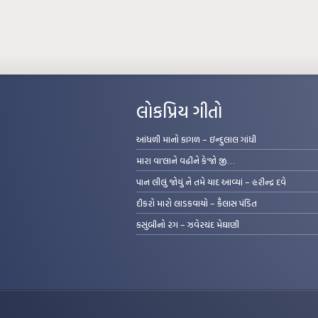
લોકપ્રિય ગીતો
આંધળી માનો કાગળ – ઇન્દુલાલ ગાંધી
મારા વા’લાને વઢીને કે’જો જી…
પાન લીલું જોયું ને તમે યાદ આવ્યાં – હરીન્દ્ર દવે
દીકરો મારો લાડકવાયો – કૈલાસ પંડિત
કસુંબીનો રંગ – ઝવેરચંદ મેઘાણી