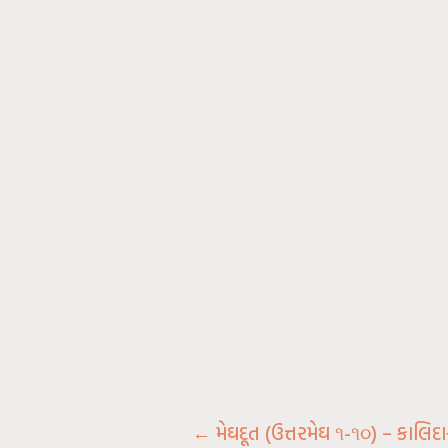
←
મેઘદૂત (ઉત્તરમેઘ ૧-૧૦) – કાલિ