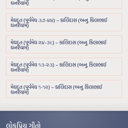
ઘનશ્યામ)
મેઘદૂત (પૂર્વમેઘ ૩૭-૪૪) – કાલિદાસ (અનુ. કિલાભાઈ
ઘનશ્યામ)
મેઘદૂત (પૂર્વમેઘ ૨૪-૩૬) – કાલિદાસ (અનુ. કિલાભાઈ
ઘનશ્યામ)
મેઘદૂત (પૂર્વમેઘ ૧૩-૨૩) – કાલિદાસ (અનુ. કિલાભાઈ
ઘનશ્યામ)
મેઘદૂત (પૂર્વમેઘ ૧-૧૨) – કાલિદાસ (અનુ. કિલાભાઈ
ઘનશ્યામ)
લોકપ્રિય ગીતો