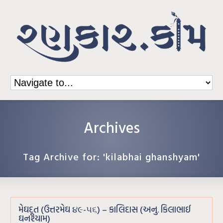
Archives
Tag Archive for: 'kilabhai ghanshyam'
મેઘદૂત (ઉત્તરમેઘ ૪૯-૫૬) – કાલિદાસ (અનુ. કિલાભાઈ
ઘનશ્યામ)