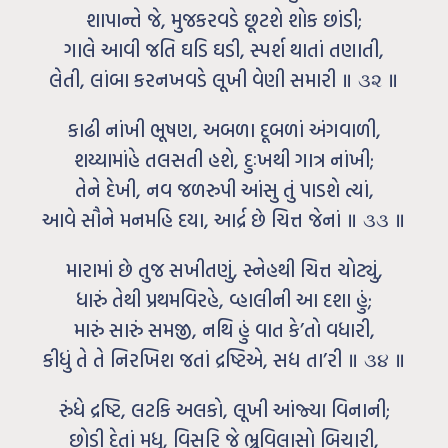
શાપાન્તે જે, મુજકરવડે છૂટશે શોક છાંડી;
ગાલે આવી જતિ ઘડિ ઘડી, સ્પર્શ થાતાં તણાતી,
લેતી, લાંબા કરનખવડે લૂખી વેણી સમારી ॥ ૩૨ ॥
કાઢી નાંખી ભૂષણ, અબળા દૂબળાં અંગવાળી,
શય્યામાંહે તલસતી હશે, દુઃખથી ગાત્ર નાંખી;
તેને દેખી, નવ જળરુપી આંસુ તું પાડશે ત્યાં,
આવે સૌને મનમહિ દયા, આર્દ્ર છે ચિત્ત જેનાં ॥ ૩૩ ॥
મારામાં છે તુજ સખીતણું, સ્નેહથી ચિત્ત ચોટ્યું,
ધારું તેથી પ્રથમવિરહે, વ્હાલીની આ દશા હું;
મારું સારું સમજી, નથિ હું વાત કે’તો વધારી,
કીધું તે તે નિરખિશ જતાં દ્રષ્ટિએ, સદ્ય તા’રી ॥ ૩૪ ॥
રુંધે દ્રષ્ટિ, લટકિ અલકો, લૂખી આંજ્યા વિનાની;
છોડી દેતાં મધુ, વિસરિ જે ભ્રૂવિલાસો બિચારી,