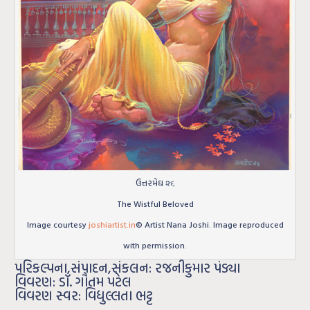
ઉત્તરમેઘ ૨૬
The Wistful Beloved
Image courtesy
joshiartist.in
© Artist Nana Joshi. Image reproduced
with permission.
પરિકલ્પના,સંપાદન,સંકલન: રજનીકુમાર પંડ્યા
વિવરણ: ડૉ. ગૌતમ પટેલ
વિવરણ સ્વર: વિદ્યુલ્લતા ભટ્ટ