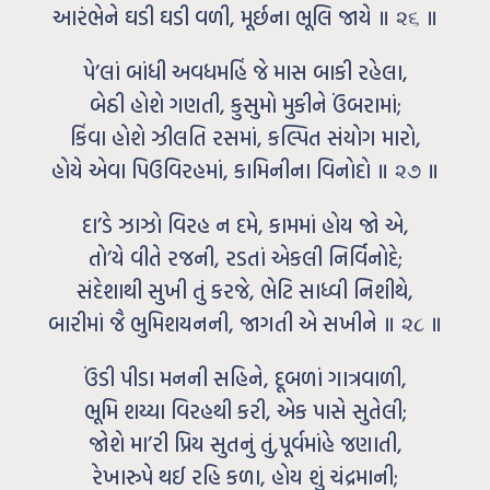
આરંભેને ઘડી ઘડી વળી, મૂર્છના ભૂલિ જાયે ॥ ૨૬ ॥
પે’લાં બાંધી અવધમહિં જે માસ બાકી રહેલા,
બેઠી હોશે ગણતી, કુસુમો મુકીને ઉંબરામાં;
કિંવા હોશે ઝીલતિ રસમાં, કલ્પિત સંયોગ મારો,
હોયે એવા પિઉવિરહમાં, કામિનીના વિનોદો ॥ ૨૭ ॥
દા’ડે ઝાઝો વિરહ ન દમે, કામમાં હોય જો એ,
તો’યે વીતે રજની, રડતાં એકલી નિર્વિનોદે;
સંદેશાથી સુખી તું કરજે, ભેટિ સાધ્વી નિશીથે,
બારીમાં જૈ ભુમિશયનની, જાગતી એ સખીને ॥ ૨૮ ॥
ઉંડી પીડા મનની સહિને, દૂબળાં ગાત્રવાળી,
ભૂમિ શય્યા વિરહથી કરી, એક પાસે સુતેલી;
જોશે મા’રી પ્રિય સુતનું તું,પૂર્વમાંહે જણાતી,
રેખારુપે થઈ રહિ કળા, હોય શું ચંદ્રમાની;