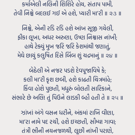
કર્માએલી નલિની શિશિરે હોય, સંતાપ પામી,
તેવી નિશ્ચે બદલઈ ગઈ એ હશે, પ્યારી મા’રી ॥ ૨૩ ॥
નિશ્ચે, એની રડિ રડિ હશે આંખ સૂજી ગયેલી,
ફીકા લૂખા, અધર અરુણા, ઉષ્ણ નિશ્વાસ નાંખી;
હાથે ટેક્યું મુખ જરિ જરિ કેશમાંથી જણાતું,
મેઘે છાયું કલુષિત દિસે બિંબ શું ચદ્રમાનું ॥ ૨૪ ॥
બેઠેલી એ નજર પડશે દેવપૂજાવિષે કે;
કલી મા’રી કૃશ છબી, હશે કાઢતી ચિત્રમાંહે;
કિંવા હોશે પુછતી, મધુરું બોલતી સારિકાને,
સંભારે છે અલિ! તું પિઉને લાડકી બ્‍હૌ હતી તે ॥ ૨૫ ॥
ઝાંખાં અંગે વસન ધરીને, અંકમાં રાખિ વીણા,
મા’રા નામે પદ રચી, હશે ઇચ્છતી, સૌમ્ય! ગાવા;
તંત્રી ભીની નયનજળથી, લૂછી નાંખી પરાણે,