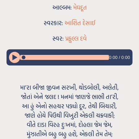
આલ્બમ:
મેઘદૂત
સ્વરકાર:
આશિત દેસાઈ
સ્વર:
પ્રફુલ્લ દવે
0:00
/
0:00
મા’રા બીજા જીવન સરખી, થોડબોલી, અલેતી,
જોતાં એને જલદ ! મનમાં જાણજે ભાભી તા’રી,
આ હું એનો સહચર પડ્યો દૂર, તેથી બિચારી,
જાણે હોયે પિઉથી વિખુટી એકલી ચક્રવાકી;
વીતે દાડા વિરહ દુઃખમાં, દોહલા જેમ જેમ,
મુંઝાતીએ બહુ બહુ હશે, એકલી તેમ તેમ;