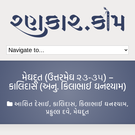
મેઘદૂત (ઉત્તરમેઘ ૨૩-૩૫) –
કાલિદાસ (અનુ. કિલાભાઈ ઘનશ્યામ)
આશિત દેસાઈ
,
કાલિદાસ
,
કિલાભાઈ ઘનશ્યામ
,
પ્રફુલ્લ દવે
,
મેઘદૂત