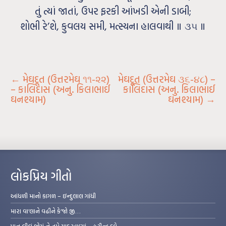
તું ત્યાં જાતાં, ઉપર ફરકી આંખડી એની ડાબી;
શોભી રે’શે, કુવલય સમી, મત્સ્યના હાલવાથી ॥ ૩૫ ॥
←
મેઘદૂત (ઉત્તરમેઘ ૧૧-૨૨)
મેઘદૂત (ઉત્તરમેઘ ૩૬-૪૮) –
– કાલિદાસ (અનુ. કિલાભાઈ
કાલિદાસ (અનુ. કિલાભાઈ
ઘનશ્યામ)
ઘનશ્યામ)
→
લોકપ્રિય ગીતો
આંધળી માનો કાગળ – ઇન્દુલાલ ગાંધી
મારા વા’લાને વઢીને કે’જો જી…