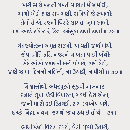
મારી સાથે મનની ગમતી માણતાં મોજ મોંઘી,
ગાળી એણે ક્ષણ સમ ગણી, રાત્રિઓ જે રુપાળી;
તેની તે એ, રજની વિરહે લાગતાં ખૂબ લાંબી,
ગાળે આજે રડિ રડિ, ઉંના આંસુડાં ઢાળી ઢાળી ॥ ૨૯ ॥
ચંદ્રજ્યોત્સ્ના અમૃત સરખી, આવતી જાળીમાંથી,
જોવા પ્રીતિ કરિ, નજરને નાંખતાં પાછી ખેંચી;
ખેદે આંખો જળથકી ભરી પાંપણે, ઢાંકી દેતી,
જાણે ઝાંખા દિનની નલિની, ના ઉઘાડી, ન મીચી ।। ૩૦ ॥
નિઃશ્વાસોથી, અધરપુટને સૂકવી નાંખનારા,
સ્નાને લૂખા ઉડી વિખરતા, ગંડથી કેશ એના;
જાની મા’રો કઈ રિતથકી, સંગ સ્વપ્નેય થાયે,
ઇચ્છે નિદ્રા, નયન, જળથી જાય રુંધાઈ તો’યે ॥ ૩૧ ॥
બાંધી પ્‍હેલે વિરહ દિવસે, વેણી પુષ્પો ઉતારી,