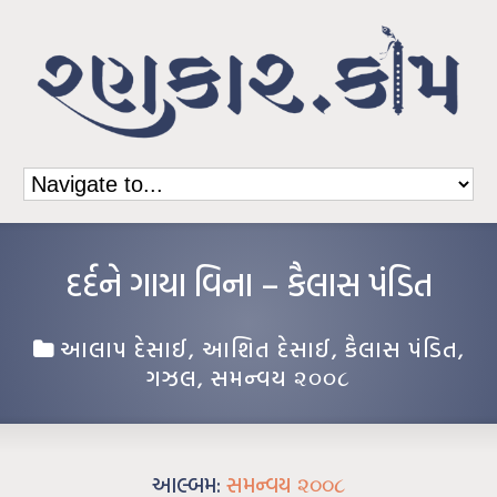
દર્દને ગાયા વિના – કૈલાસ પંડિત
આલાપ દેસાઈ
,
આશિત દેસાઈ
,
કૈલાસ પંડિત
,
ગઝલ
,
સમન્વય ૨૦૦૮
આલ્બમ:
સમન્વય ૨૦૦૮