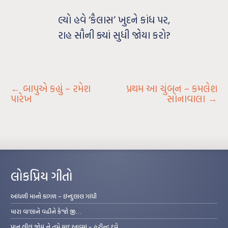
લ્યો હવે ‘કૈલાસ’ ખુદને કાંધ પર,
રાહ સૌની ક્યાં સુધી જોયા કરો?
←
બાપુએ કહ્યું – રમેશ
પ્રથમ આ ચુંબન – કમલેશ
પારેખ
સોનાવાલા
→
લોકપ્રિય ગીતો
આંધળી માનો કાગળ – ઇન્દુલાલ ગાંધી
મારા વા’લાને વઢીને કે’જો જી…
પાન લીલું જોયું ને તમે યાદ આવ્યાં – હરીન્દ્ર દવે