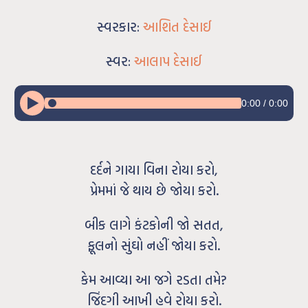
સ્વરકાર:
આશિત દેસાઈ
સ્વર:
આલાપ દેસાઈ
0:00
/
0:00
દર્દને ગાયા વિના રોયા કરો,
પ્રેમમાં જે થાય છે જોયા કરો.
બીક લાગે કંટકોની જો સતત,
ફૂલનો સુંઘો નહીં જોયા કરો.
કેમ આવ્યા આ જગે રડતા તમે?
જિંદગી આખી હવે રોયા કરો.