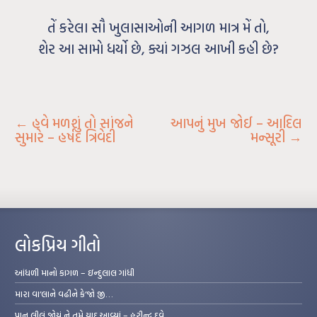
તેં કરેલા સૌ ખુલાસાઓની આગળ માત્ર મેં તો,
શેર આ સામો ધર્યો છે, ક્યાં ગઝલ આખી કહી છે?
←
હવે મળશું તો સાંજને
આપનું મુખ જોઈ – આદિલ
સુમારે – હર્ષદ ત્રિવેદી
મન્સૂરી
→
લોકપ્રિય ગીતો
આંધળી માનો કાગળ – ઇન્દુલાલ ગાંધી
મારા વા’લાને વઢીને કે’જો જી…
પાન લીલું જોયું ને તમે યાદ આવ્યાં – હરીન્દ્ર દવે