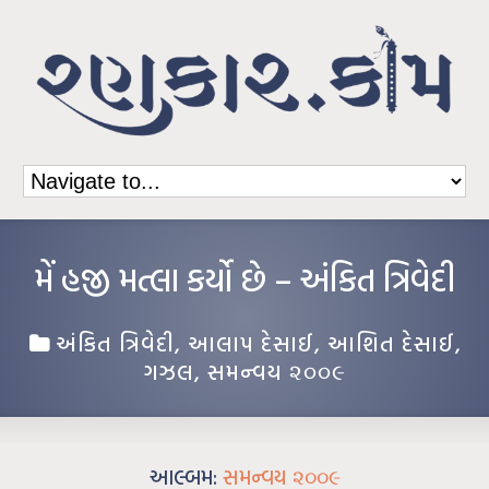
મેં હજી મત્લા કર્યો છે – અંકિત ત્રિવેદી
અંકિત ત્રિવેદી
,
આલાપ દેસાઈ
,
આશિત દેસાઈ
,
ગઝલ
,
સમન્વય ૨૦૦૯
આલ્બમ:
સમન્વય ૨૦૦૯