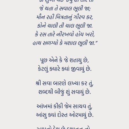
જે થતા તે સવાલ ભૂલી જા;
મૌન રહી મિત્રતાનું ગૌરવ કર,
કોને ચાલી તી ચાલ ભૂલી જા.
કે રસ તારે નીરખવો હોય ખરો,
હાથ સળગ્યો કે મશાલ ભૂલી જા.”
પૂછ એને કે જે શતાયુ છે,
કેટલું ક્યારે ક્યાં જીવાયું છે.
શ્રી સવા બારણે લખ્યા કર તું,
શબ્દથી બીજું શું સવાયું છે.
આંખમાં કીકી જેમ સાચવ તું,
આંસુ ક્યાં દોસ્ત ઓરમાયું છે.