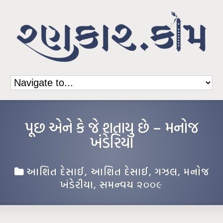
પૂછ એને કે જે શતાયુ છે – મનોજ
ખંડેરિયા
આશિત દેસાઈ
,
આશિત દેસાઈ
,
ગઝલ
,
મનોજ
ખંડેરીયા
,
સમન્વય ૨૦૦૯