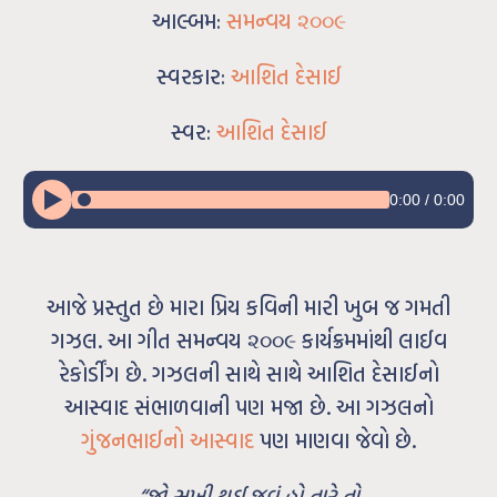
આલ્બમ:
સમન્વય ૨૦૦૯
સ્વરકાર:
આશિત દેસાઈ
સ્વર:
આશિત દેસાઈ
0:00
/
0:00
આજે પ્રસ્તુત છે મારા પ્રિય કવિની મારી ખુબ જ ગમતી
ગઝલ. આ ગીત સમન્વય ૨૦૦૯ કાર્યક્રમમાંથી લાઈવ
રેકોર્ડીંગ છે. ગઝલની સાથે સાથે આશિત દેસાઈનો
આસ્વાદ સંભાળવાની પણ મજા છે. આ ગઝલનો
ગુંજનભાઈનો આસ્વાદ
પણ માણવા જેવો છે.
“જો સુખી થઈ જવું હો તારે તો