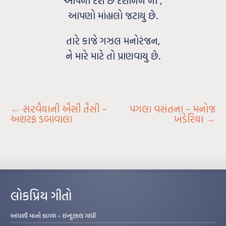
આપનો દેશ છે દશાનન નો ,
આપણો માંહ્યલો જટાયુ છે.
તારે કાજે ગઝલ મનોરંજન,
ને મારે માટે તો પ્રાણવાયુ છે.
←
સરવૈયાની ઐસી તૈસી –
પગલા વસંતના – મનોજ
અશરફ ડબાવાલા
ખંડેરિયા
→
લોકપ્રિય ગીતો
આંધળી માનો કાગળ – ઇન્દુલાલ ગાંધી