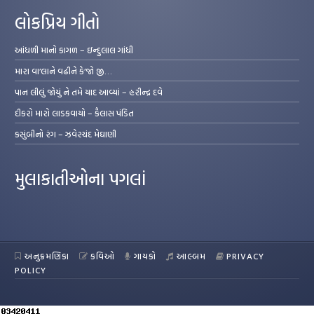
લોકપ્રિય ગીતો
આંધળી માનો કાગળ – ઇન્દુલાલ ગાંધી
મારા વા’લાને વઢીને કે’જો જી…
પાન લીલું જોયું ને તમે યાદ આવ્યાં – હરીન્દ્ર દવે
દીકરો મારો લાડકવાયો – કૈલાસ પંડિત
કસુંબીનો રંગ – ઝવેરચંદ મેઘાણી
મુલાકાતીઓના પગલાં
અનુક્રમણિકા
કવિઓ
ગાયકો
આલ્બમ
PRIVACY
POLICY