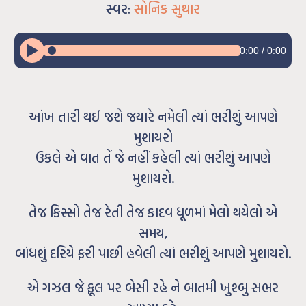
સ્વર:
સોનિક સુથાર
0:00
/
0:00
આંખ તારી થઈ જશે જયારે નમેલી ત્યાં ભરીશું આપણે
મુશાયરો
ઉકલે એ વાત તેં જે નહીં કહેલી ત્યાં ભરીશું આપણે
મુશાયરો.
તેજ કિસ્સો તેજ રેતી તેજ કાદવ ધૂળમાં મેલો થયેલો એ
સમય,
બાંધશું દરિયે ફરી પાછી હવેલી ત્યાં ભરીશું આપણે મુશાયરો.
એ ગઝલ જે ફૂલ પર બેસી રહે ને બાતમી ખુશ્બુ સભર