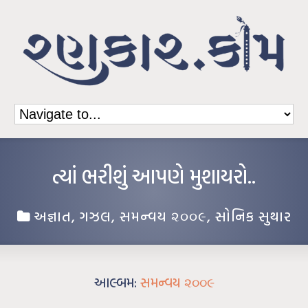
ત્યાં ભરીશું આપણે મુશાયરો..
અજ્ઞાત
,
ગઝલ
,
સમન્વય ૨૦૦૯
,
સોનિક સુથાર
આલ્બમ:
સમન્વય ૨૦૦૯