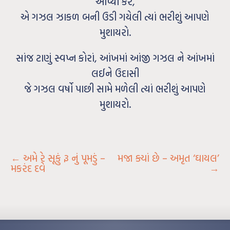
આપ્યા કરે,
એ ગઝલ ઝાકળ બની ઉડી ગયેલી ત્યાં ભરીશું આપણે
મુશાયરો.
સાંજ ટાણું સ્વપ્ન કોરાં, આંખમાં આંજી ગઝલ ને આંખમાં
લઈને ઉદાસી
જે ગઝલ વર્ષો પાછી સામે મળેલી ત્યાં ભરીશું આપણે
મુશાયરો.
←
અમે રે સૂકું રૂ નું પૂમડું –
મજા ક્યાં છે – અમૃત ‘ઘાયલ’
મકરંદ દવે
→