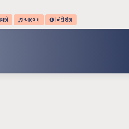
ાયકો
આલ્બમ
નિર્દેશિકા