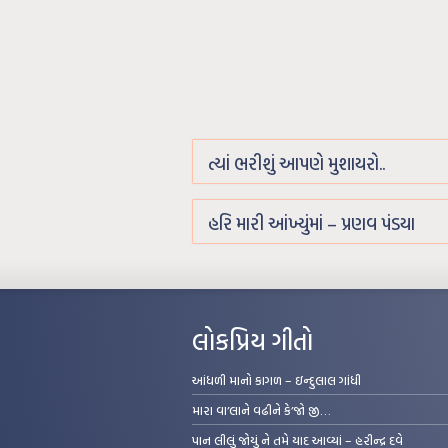
ત્યાં ભરીશું આપણે મુશાયરો..
હરિ મારી આંખ્યુંમાં – પ્રણવ પંડયા
લોકપ્રિય ગીતો
આંધળી માનો કાગળ – ઇન્દુલાલ ગાંધી
મારા વા’લાને વઢીને કે’જો જી…
પાન લીલું જોયું ને તમે યાદ આવ્યાં – હરીન્દ્ર દવે