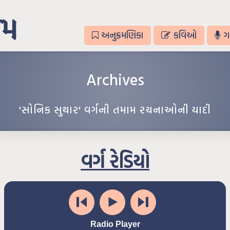
અનુક્રમણિકા
કવિઓ
ગ
Archives
'સોનિક સુથાર' વર્ગની તમામ રચનાઓની યાદી
વર્ગ રેડિયો
Radio Player