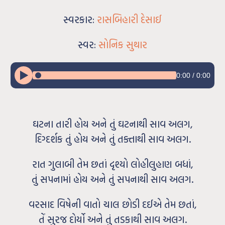
સ્વરકાર:
રાસબિહારી દેસાઈ
સ્વર:
સોનિક સુથાર
0:00
/
0:00
ઘટના તારી હોય અને તું ઘટનાથી સાવ અલગ,
દિગ્દર્શક તું હોય અને તું તક્તાથી સાવ અલગ.
રાત ગુલાબી તેમ છતાં દૃશ્યો લોહીલુહાણ બધાં,
તું સપનામાં હોય અને તું સપનાથી સાવ અલગ.
વરસાદ વિષેની વાતો ચાલ છોડી દઈએ તેમ છતાં,
તેં સુરજ દોર્યો અને તું તડકાથી સાવ અલગ.