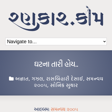
ઘટના તારી હોય..
અજ્ઞાત
,
ગઝલ
,
રાસબિહારી દેસાઈ
,
સમન્વય
૨૦૦૫
,
સોનિક સુથાર
આલ્બમ:
સમન્વય ૨૦૦૫