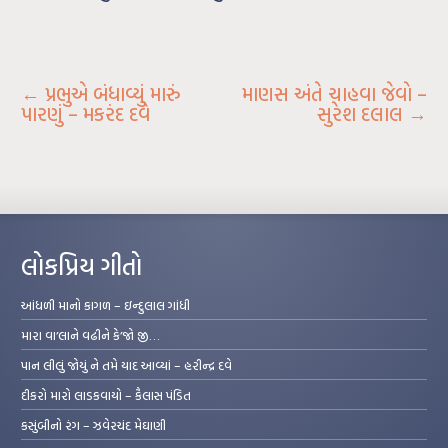
←
પ્રભુએ બંધાવ્યું મારું
માણસ અંતે ચાહવા જેવો –
પારણું – મકરંદ દવે
સુરેશ દલાલ
→
લોકપ્રિય ગીતો
આંધળી માનો કાગળ – ઇન્દુલાલ ગાંધી
મારા વા’લાને વઢીને કે’જો જી…
પાન લીલું જોયું ને તમે યાદ આવ્યાં – હરીન્દ્ર દવે
દીકરો મારો લાડકવાયો – કૈલાસ પંડિત
કસુંબીનો રંગ – ઝવેરચંદ મેઘાણી