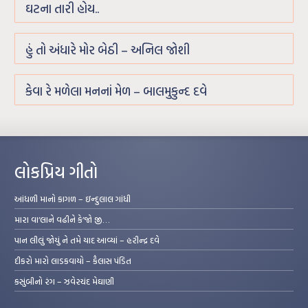
ઘટના તારી હોય..
હું તો અંધારે મોર બેઠી – અનિલ જોશી
કેવા રે મળેલા મનનાં મેળ – બાલમુકુન્દ દવે
લોકપ્રિય ગીતો
આંધળી માનો કાગળ – ઇન્દુલાલ ગાંધી
મારા વા’લાને વઢીને કે’જો જી…
પાન લીલું જોયું ને તમે યાદ આવ્યાં – હરીન્દ્ર દવે
દીકરો મારો લાડકવાયો – કૈલાસ પંડિત
કસુંબીનો રંગ – ઝવેરચંદ મેઘાણી