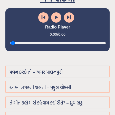
Radio Player
/
0:00
0:00
પવન ફરકે તો – અમર પાલનપુરી
આખા નગરની જલતી – મુકુલ ચોક્સી
તે ગીત કહો મારાં કહેવાય કઈ રીતે? – ધ્રુવ ભટ્ટ