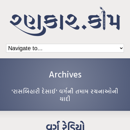
Archives
'રાસબિહારી દેસાઈ' વર્ગની તમામ રચનાઓની
યાદી
વર્ગ રેડિયો