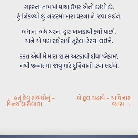
સફરના તાપ માં માથા ઉપર એનો છાંયો છે,
હું નિકળ્યો છું નજરમાં મારા ઘરના ને જવા લઈને.
બધાના બંધ ઘરના દ્વાર ખખડાવી ફર્યો પાછો,
અને એ પણ ટકોરાથી તૂટેલા ટેરવા લઈને.
ફક્ત એથી મેં મારા શ્વાસ અટકાવી દીધા ‘બેફામ’,
નથી જન્નતમાં જાવું મારે દુનિયાની હવા લઈને.
←
હતું કેવું સંબંધોનું –
બે ફૂલ ચઢાવે – અવિનાશ
વિનય ઘાસવાલા
વ્યાસ
→