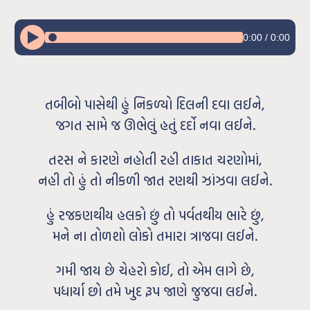
0:00
/
0:00
તબીબો પાસેથી હું નિકળ્યો દિલની દવા લઈને,
જગત સામે જ ઊભેલું હતું દર્દો નવા લઈને.
તરસ ને કારણે નહોતી રહી તાકાત ચરણોમાં,
નહી તો હું તો નીકળી જાત રણથી ઝાંઝવા લઈને.
હું રજકણથીય હલકો છું તો પર્વતથીય ભારે છું,
મને ના તોળશો લોકો તમારા ત્રાજવા લઈને.
ગમી જાય છે ચેહરો કોઈ, તો એમ લાગે છે,
પધાર્યા છો તમે ખુદ રૂપ જાણે જુજવા લઈને.