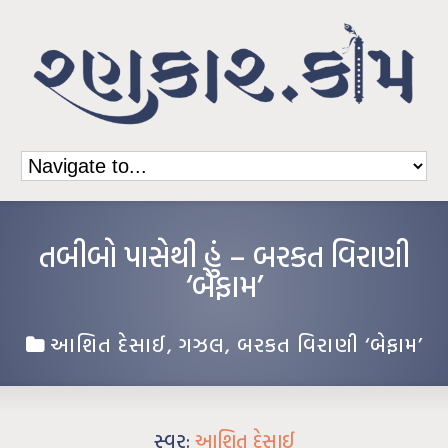
તબીબો પાસેથી હું – બરકત વિરાણી
‘બેફામ’
આશિત દેસાઈ
,
ગઝલ
,
બરકત વિરાણી ‘બેફામ’
સ્વર:
આશિત દેસાઈ