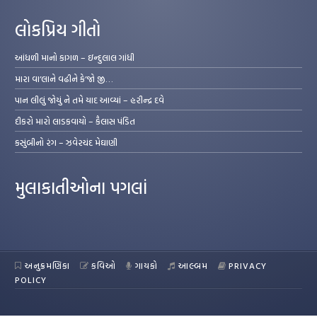
લોકપ્રિય ગીતો
આંધળી માનો કાગળ – ઇન્દુલાલ ગાંધી
મારા વા’લાને વઢીને કે’જો જી…
પાન લીલું જોયું ને તમે યાદ આવ્યાં – હરીન્દ્ર દવે
દીકરો મારો લાડકવાયો – કૈલાસ પંડિત
કસુંબીનો રંગ – ઝવેરચંદ મેઘાણી
મુલાકાતીઓના પગલાં
અનુક્રમણિકા
કવિઓ
ગાયકો
આલ્બમ
PRIVACY
POLICY