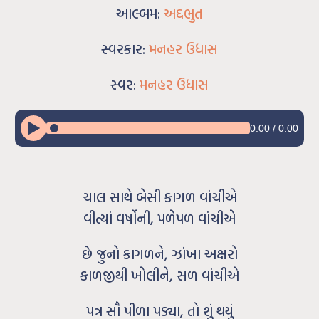
આલ્બમ:
અદ્દભુત
સ્વરકાર:
મનહર ઉધાસ
સ્વર:
મનહર ઉધાસ
0:00
/
0:00
ચાલ સાથે બેસી કાગળ વાંચીએ
વીત્યાં વર્ષોની, પળેપળ વાંચીએ
છે જુનો કાગળને, ઝાંખા અક્ષરો
કાળજીથી ખોલીને, સળ વાંચીએ
પત્ર સૌ પીળા પડ્યા, તો શું થયું