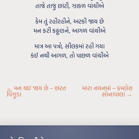
તાજે તાજું છાંટી, ઝાકળ વાંચીએ
કેમ તું રહીરહીને, અટકી જાય છે
મન કરી કઠ્ઠણને, આગળ વાંચીએ
માત્ર આ પત્રો, સીલકમાં રહી ગયા
કંઈ નથી આગળ, તો પાછળ વાંચીએ
←
મન થઇ જાય છે – ભરત
મારા નયનમાં – કમલેશ
વિંઝુડા
સોનાવાલા
→