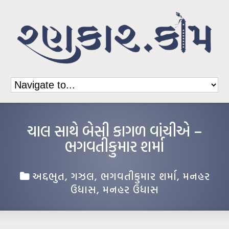
ચાલ સાથે બેસી કાગળ વાંચીએ –
ભગવતીકુમાર શર્મા
અદ્દભુત
,
ગઝલ
,
ભગવતીકુમાર શર્મા
,
મનહર
ઉધાસ
,
મનહર ઉધાસ