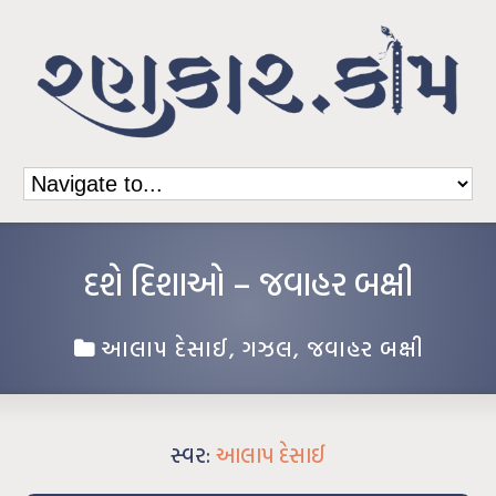
દશે દિશાઓ – જવાહર બક્ષી
આલાપ દેસાઈ
,
ગઝલ
,
જવાહર બક્ષી
સ્વર:
આલાપ દેસાઈ