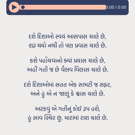
0:00
/
0:00
દશે દિશાઓ સ્વયં આસપાસ ચાલે છે,
શરૂ થયો નથી તો પણ પ્રવાસ ચાલે છે.
કશે પહોંચવાનો ક્યાં પ્રયાસ ચાલે છે,
અહીં ગતી જ છે વૈભવ વિલાસ ચાલે છે.
દશે દિશાઓમાં સતત એક સામટી જ સફર,
અને હું એ ન જાણું કે શ્વાસ ચાલે છે.
અટકવું એ ગતીનું કોઈ રૂપ હશે,
હું સાવ સ્થિર છું, મારામાં રાશ ચાલે છે.