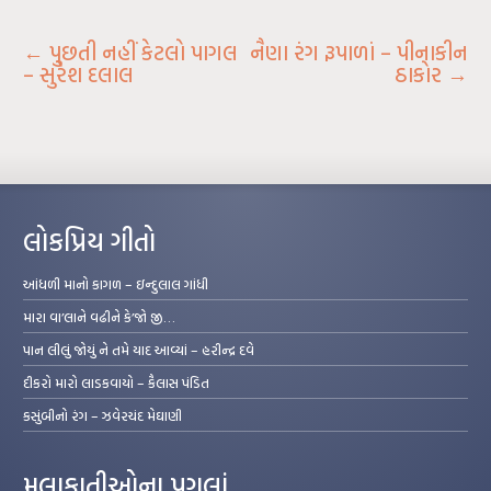
←
પુછતી નહીં કેટલો પાગલ
નૈણા રંગ રૂપાળાં – પીનાકીન
– સુરેશ દલાલ
ઠાકોર
→
લોકપ્રિય ગીતો
આંધળી માનો કાગળ – ઇન્દુલાલ ગાંધી
મારા વા’લાને વઢીને કે’જો જી…
પાન લીલું જોયું ને તમે યાદ આવ્યાં – હરીન્દ્ર દવે
દીકરો મારો લાડકવાયો – કૈલાસ પંડિત
કસુંબીનો રંગ – ઝવેરચંદ મેઘાણી
મુલાકાતીઓના પગલાં