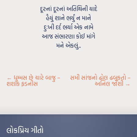
દૂરનાં દૂરનાં અતિથિની યાદે
હૈયું શાને ભર્યું ન માને
દુઃખી દર્દ ભર્યા એક નામે
આજ સંભારણા કોઈ માંગે
મને એકલું..
←
ધુમ્મસ છે ચારે બાજુ –
સમી સાંજનો ઢોલ ઢબૂકતો –
શશાંક ફડનીસ
અનિલ જોશી
→
લોકપ્રિય ગીતો