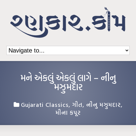
મને એકલું એકલું લાગે – નીનુ
મઝુમદાર
Gujarati Classics
,
ગીત
,
નીનુ મઝુમદાર
,
મીના કપૂર