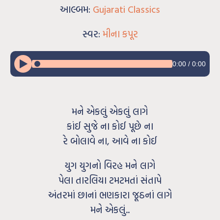
આલ્બમ:
Gujarati Classics
સ્વર:
મીના કપૂર
0:00
/
0:00
મને એકલું એકલું લાગે
કાંઈ સુજે ના કોઈ પૂછે ના
રે બોલાવે ના, આવે ના કોઈ
યુગ યુગનો વિરહ મને લાગે
પેલા તારલિયા ટમટમતાં સંતાપે
અંતરમાં છાનાં ભણકારા જૂઠનાં લાગે
મને એકલું..